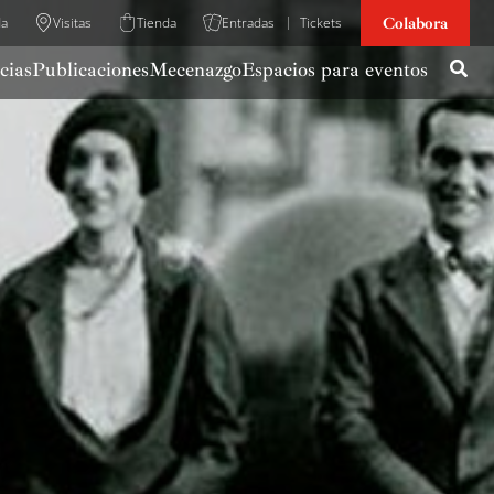
Colabora
da
Visitas
Tienda
Entradas
Tickets
cias
Publicaciones
Mecenazgo
Espacios para eventos