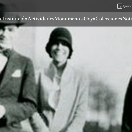
Agen
 Institución
Actividades
Monumentos
Goya
Colecciones
Noti