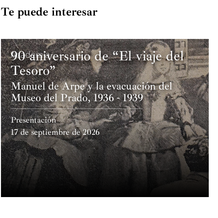
Te puede interesar
90 aniversario de “El viaje del
Academia
Tesoro”
Manuel de Arpe y la evacuación del
Museo del Prado, 1936 - 1939
Presentación
17 de septiembre de 2026