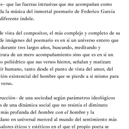
os– que las fuerzas intrusivas que me acompañan como
oda la música del inmortal poemario de Federico García
diferente índole.
de vista del compositor, el más complejo y completo de su
de imágenes del poemario es en sí un universo entero que
 durante tres largos años, buscando, meditando y
 trata de un mero acompañamiento sino que es en sí un
o poliédrico que sus versos hieren, señalan y matizan:
tir humano, tanto desde el punto de vista del amor, del
ación existencial del hombre que se pierde a sí mismo para
 verso.
rucción– de una sociedad según parámetros ideológicos
s de una dinámica social que no resistía el diminuto
n más profunda del
hombre con el hombre
y la
ndano en universal merced al mundo del sentimiento más
lores éticos y estéticos en el que el propio poeta se