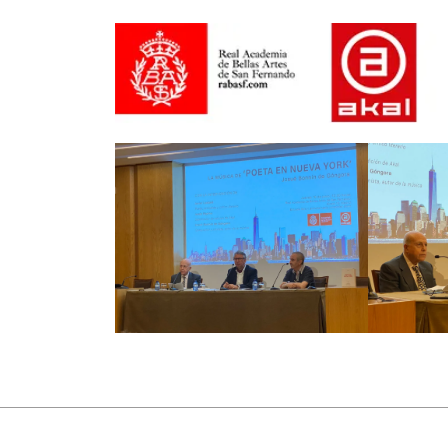
salas y festivales tan sólo de la geografía esp
Berlín, París, Estados Unidos…, teniendo espec
Universidad de Oxford (Reino Unido).
Biografía extensa. PDF (136 kb)