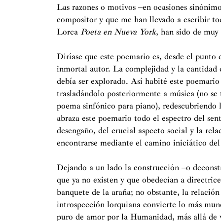
Las razones o motivos –en ocasiones sinónim
compositor y que me han llevado a escribir t
Lorca
Poeta en Nueva York
, han sido de muy 
Diríase que este poemario es, desde el punto 
inmortal autor. La complejidad y la cantidad 
debía ser explorado. Así habité este poemario
trasladándolo posteriormente a música (no se
poema sinfónico para piano), redescubriendo l
abraza este poemario todo el espectro del sen
desengaño, del crucial aspecto social y la rel
encontrarse mediante el camino iniciático del
Dejando a un lado la construcción –o deconst
que ya no existen y que obedecían a directrice
banquete de la araña; no obstante, la relació
introspección lorquiana convierte lo más mu
puro de amor por la Humanidad, más allá de va