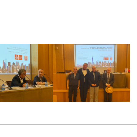
añola. Fuera de España ha ofrecido recitales y conciertos en
ial repercusión los celebrados en Perugia (Italia) y en la