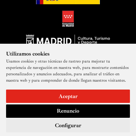
Utilizamos cookies
Usamos cookies y otras técnicas de rastreo para mejorar tu
experiencia de navegación en nuestra web, para mostrarte contenidos
personalizados y anuncios adecuados, para analizar el tráfico en
nuestra web y para comprender de donde llegan nuestros visitantes.
Suscríbete a nuestra newsletter
Aceptar
Renuncio
Aviso legal
Accesibilidad
Derechos de imagen
Mapa del sitio
Política de privacidad
Contacto
Cookies
Configurar
© Real Academia de Bellas Artes de San Fernando