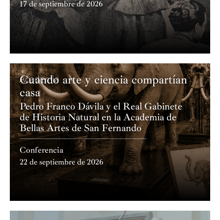
17 de septiembre de 2026
su forma más clara de respuesta.”
Cuando arte y ciencia compartían
Academia
casa
Pedro Franco Dávila y el Real Gabinete
de Historia Natural en la Academia de
Bellas Artes de San Fernando
Conferencia
22 de septiembre de 2026