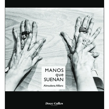
La música, el movimiento, la coreografía y la puesta en
escena han acompañado siempre a Almudena, pero no
será hasta 2009 cuando decide hacer de su afición a la
fotografía una profesión, buscando a través de ella la
expresión plástica de los sentimientos, allí donde la
frontera entre la pintura y la fotografía se convierte en
una línea de difícil definición. No centra su objetivo en
dar testimonio fotográfico del momento, sino en dar su
punto de vista, buscar el “arabesque” o el “fouetté”,
expresándose abiertamente sobre el mundo que nos
rodea. Cualquier objeto, situación o persona, depende
de cómo se le enfoque, pierde su aparente identidad
exterior en favor del color y de las formas que la cámara
les quiera conferir de manera abstracta o con
“impresiones”.
La obra de Almudena Alfaro está presente en
colecciones privadas y públicas de Miami, París,
Londres, Viena, Lisboa o Madrid, entre otras ciudades