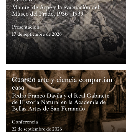
Manuel de Arpe y la evacuación del
Museo del Prado, 1936 - 1939
Presentación
17 de septiembre de 2026
Cuando arte y ciencia compartían
Academia
casa
Pedro Franco Dávila y el Real Gabinete
de Historia Natural en la Academia de
Bellas Artes de San Fernando
Conferencia
22 de septiembre de 2026