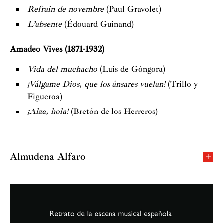
Refrain de novembre
(Paul Gravolet)
L’absente
(Édouard Guinand)
Amadeo Vives (1871-1932)
Vida del muchacho
(Luis de Góngora)
¡Válgame Dios, que los ánsares vuelan!
(Trillo y
Figueroa)
¡Alza, hola!
(Bretón de los Herreros)
Almudena Alfaro
Nacida en Madrid y licenciada en Lettres Modernes e
Intérprete por l’Université Catholique de París, se
declara amante de la pintura, literatura, música clásica
y, sobre todo, de la danza.