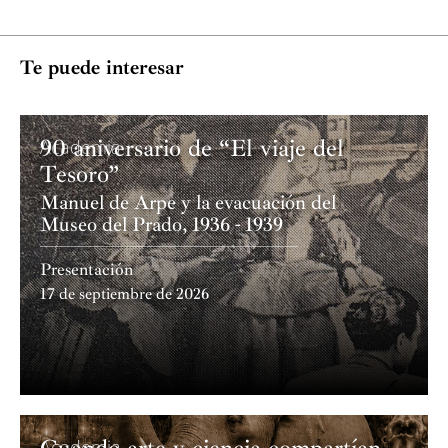
Te puede interesar
90 aniversario de “El viaje del
Academia
Tesoro”
Manuel de Arpe y la evacuación del
Museo del Prado, 1936 - 1939
Presentación
17 de septiembre de 2026
Cuando arte y ciencia compartían
Academia