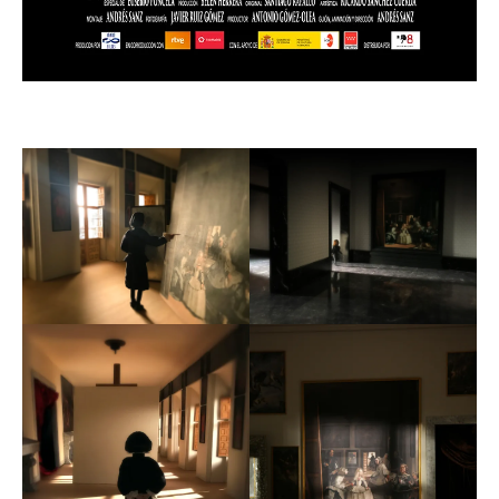
Ambiente sonoro:
Javier Ad
án
Mezclas de sonido:
Fede Pájaro
Colorista:
Roberto González
Creación de figuras:
Rebeca Sá
nchez
Vestuario de figuras:
Isabel Rivas
Técnicade animación:
Ghonso
Efectos digitales:
Eduardo Manera,
Miriam Costero
Efectos 3D:
M
iguel Vicente, José Antonio Navarrete,
Pedro Braza Lloret
Primer ayudante de cámara:
Arturo Carmona
Segundo ayudante de cámara:
Isaac Baeza