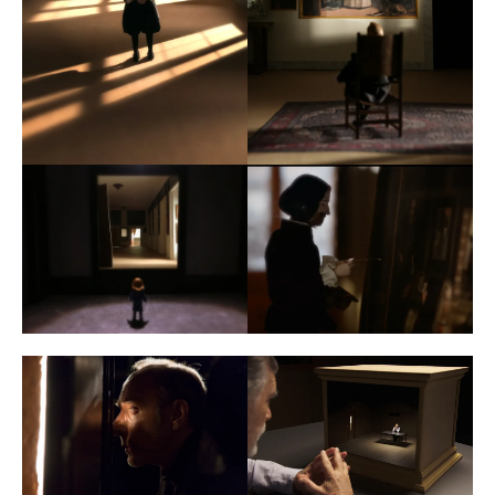
DIT:
Eduardo Ovejero
Ayudante de fotografía:
Jos
é
Gil
Jefe de eléctricos:
José
Antonio D
í
az Fernández
Eléctricos:
Adolfo Berzosa,
José Luis Muñoz de Luna
Sonido directo:
Micky López, Jorge Costilla
Foto-fija:
Teresa Arilla
Arte en set:
Juan Carlos García Aparicio
Ambientación:
Mario Monje Casas
Maquillaje y peluquería:
Macu Gómez
Película producida por
Mare Films
, en coproducción
con
RTVE
y
Telemadrid
. Con el apoyo del
Ministerio
de Cultura y Deporte (ICAA)
y la
Comunidad de
Madrid