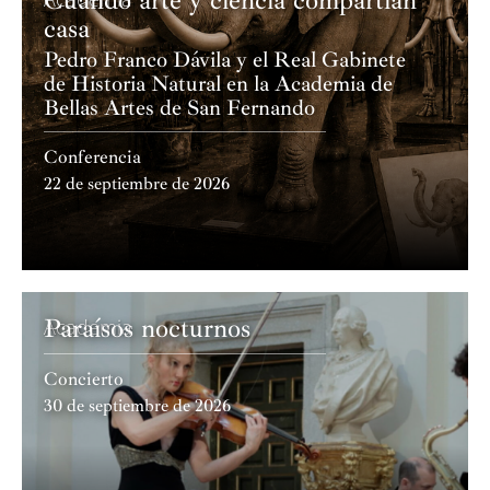
casa
Pedro Franco Dávila y el Real Gabinete
de Historia Natural en la Academia de
Bellas Artes de San Fernando
Conferencia
22 de septiembre de 2026
Paraísos nocturnos
Academia
Concierto
30 de septiembre de 2026