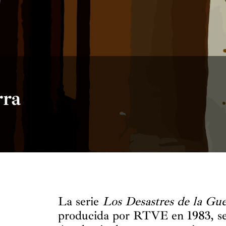
rra
La serie
Los Desastres de la Gue
producida por RTVE en 1983, se 