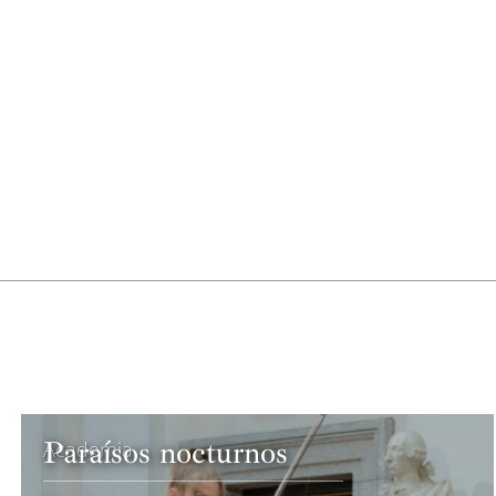
Paraísos nocturnos
Academia