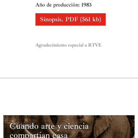
Año de producción: 1983
Sinopsis. PDF (561 kb)
Agradecimiento especial a RTVE
Cuando arte y ciencia
Academia
compartían casa