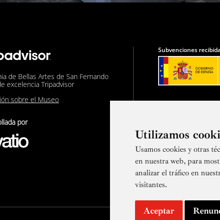
Subvenciones recibida
ia de Bellas Artes de San Fernando
de excelencia Tripadvisor
nión sobre el Museo
llada por
Utilizamos cook
Usamos cookies y otras téc
Suscríbete a
en nuestra web, para most
analizar el tráfico en nue
visitantes.
Aceptar
Renun