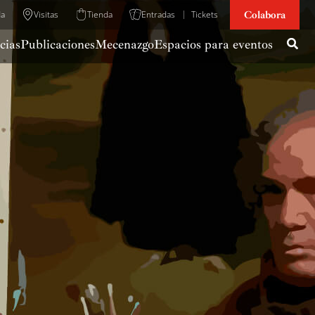
Colabora
da
Visitas
Tienda
Entradas
Tickets
cias
Publicaciones
Mecenazgo
Espacios para eventos