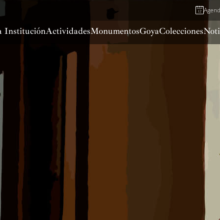
Agen
 Institución
Actividades
Monumentos
Goya
Colecciones
Noti