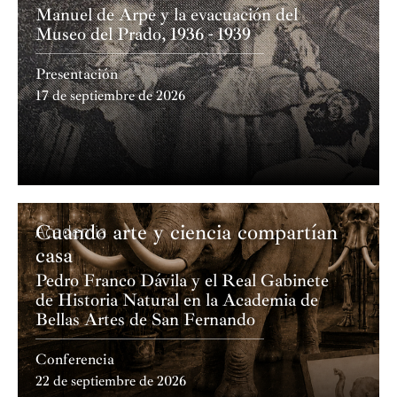
Manuel de Arpe y la evacuación del
Museo del Prado, 1936 - 1939
Presentación
17 de septiembre de 2026
Cuando arte y ciencia compartían
Academia
casa
Pedro Franco Dávila y el Real Gabinete
de Historia Natural en la Academia de
Bellas Artes de San Fernando
Conferencia
22 de septiembre de 2026