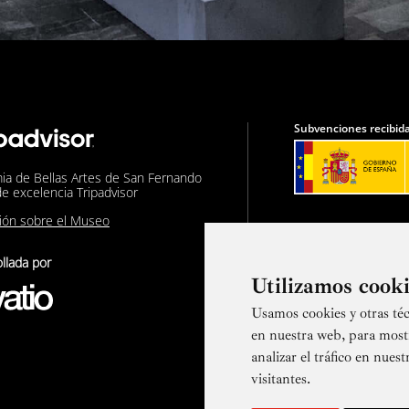
Subvenciones recibida
ia de Bellas Artes de San Fernando
de excelencia Tripadvisor
nión sobre el Museo
llada por
Utilizamos cook
Usamos cookies y otras téc
Suscríbete a
en nuestra web, para most
analizar el tráfico en nue
visitantes.