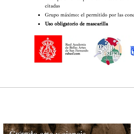
citadas
Grupo máximo: el permitido por las condi
Uso obligatorio de mascarilla
Cuando arte y ciencia
Academia