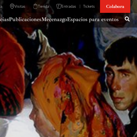
Colabora
da
Visitas
Tienda
Entradas
Tickets
cias
Publicaciones
Mecenazgo
Espacios para eventos