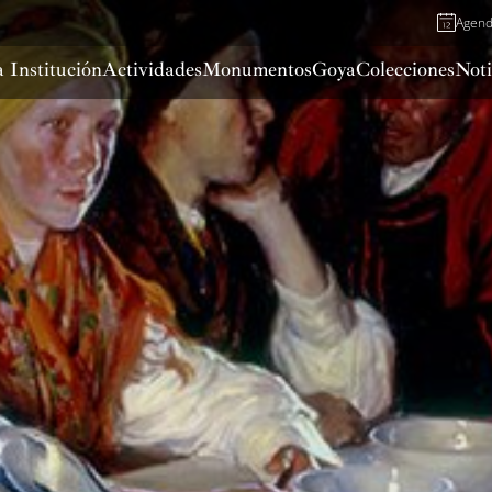
Agen
 Institución
Actividades
Monumentos
Goya
Colecciones
Noti