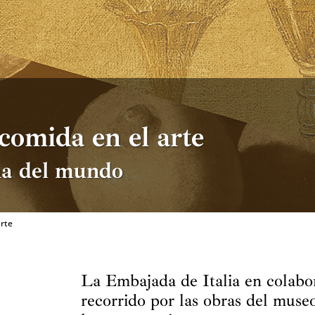
comida en el arte
na del mundo
arte
La Embajada de Italia en colabo
recorrido por las obras del muse