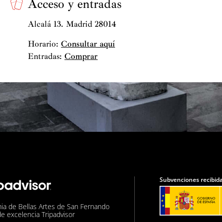
Acceso y entradas
Alcalá 13. Madrid 28014
Horario:
Consultar aquí
Entradas:
Comprar
Subvenciones recibida
ia de Bellas Artes de San Fernando
de excelencia Tripadvisor