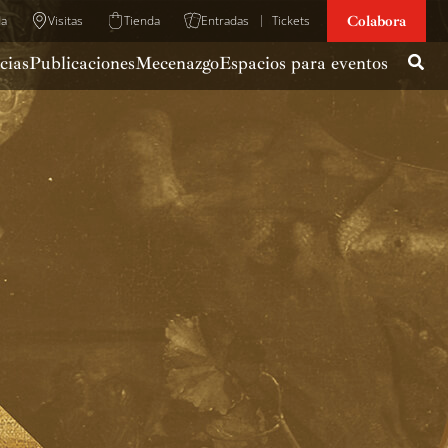
Colabora
da
Visitas
Tienda
Entradas
Tickets
cias
Publicaciones
Mecenazgo
Espacios para eventos