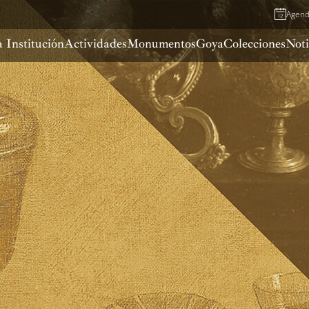
Agen
 Institución
Actividades
Monumentos
Goya
Colecciones
Noti