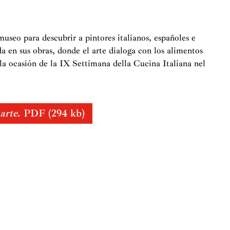
useo para descubrir a pintores italianos, españoles e
a en sus obras, donde el arte dialoga con los alimentos
 la ocasión de la IX Settimana della Cucina Italiana nel
arte
. PDF (294 kb)