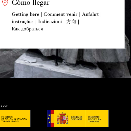
Cómo llegar
Getting here | Comment venir | Anfahrt |
instruções | Indicazioni | 方向 |
Как добраться
s de: