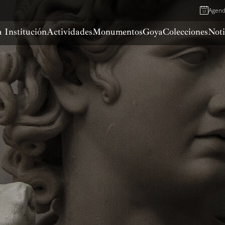
Agen
 Institución
Actividades
Monumentos
Goya
Colecciones
Noti