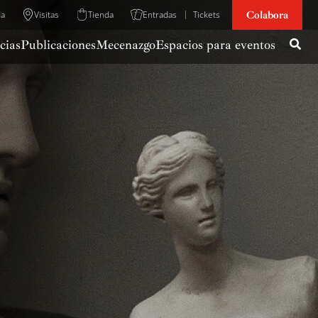
Colabora
da
Visitas
Tienda
Entradas
Tickets
cias
Publicaciones
Mecenazgo
Espacios para eventos