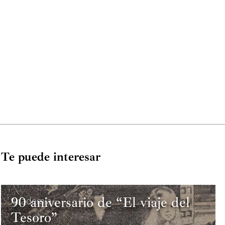
Te puede interesar
90 aniversario de “El viaje del
Academia
Tesoro”