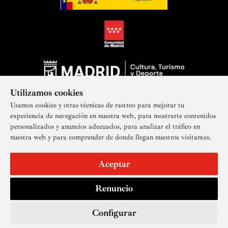
Utilizamos cookies
Usamos cookies y otras técnicas de rastreo para mejorar tu
experiencia de navegación en nuestra web, para mostrarte contenidos
personalizados y anuncios adecuados, para analizar el tráfico en
nuestra web y para comprender de donde llegan nuestros visitantes.
Suscríbete a nuestra newsletter
Aceptar
Renuncio
Aviso legal
Accesibilidad
Derechos de imagen
Mapa del sitio
Política de privacidad
Contacto
Cookies
Configurar
© Real Academia de Bellas Artes de San Fernando