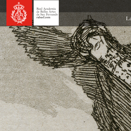
Ir
al
contenido
La