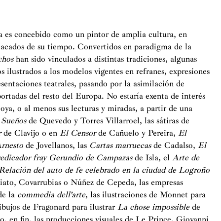
oya es concebido como un pintor de amplia cultura, en
tacados de su tiempo. Convertidos en paradigma de la
chos
han sido vinculados a distintas tradiciones, algunas
los ilustrados a los modelos vigentes en refranes, expresiones
esentaciones teatrales, pasando por la asimilación de
ortadas del resto del Europa. No estaría exenta de interés
Goya, o al menos sus lecturas y miradas, a partir de una
s
Sueños
de Quevedo y Torres Villarroel, las sátiras de
r
de Clavijo o en
El Censor
de Cañuelo y Pereira,
El
rnesto
de Jovellanos, las
Cartas marruecas
de Cadalso,
El
predicador fray Gerundio de Campazas
de Isla, el
Arte de
Relación del auto de fe celebrado en la ciudad de Logroño
iato, Covarrubias o Núñez de Cepeda, las empresas
de la
commedia dell’arte
, las ilustraciones de Monnet para
ibujos de Fragonard para ilustrar
La chose impossible
de
, en fin, las producciones visuales de Le Prince, Giovanni