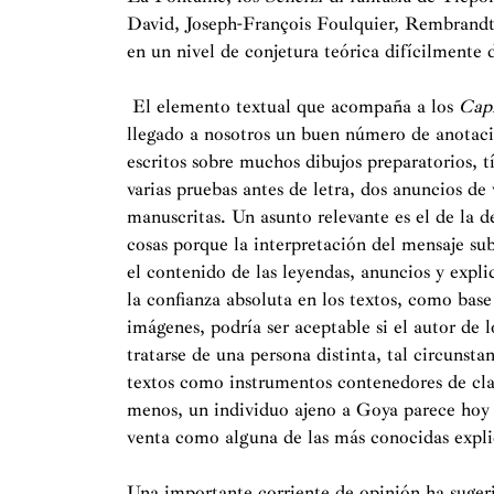
David, Joseph-François Foulquier, Rembrandt
en un nivel de conjetura teórica difícilmente
El elemento textual que acompaña a los
Cap
llegado a nosotros un buen número de anotacio
escritos sobre muchos dibujos preparatorios, t
varias pruebas antes de letra, dos anuncios de 
manuscritas. Un asunto relevante es el de la d
cosas porque la interpretación del mensaje su
el contenido de las leyendas, anuncios y expl
la confianza absoluta en los textos, como base
imágenes, podría ser aceptable si el autor de
tratarse de una persona distinta, tal circunsta
textos como instrumentos contenedores de clav
menos, un individuo ajeno a Goya parece hoy 
venta como alguna de las más conocidas expli
Una importante corriente de opinión ha suger