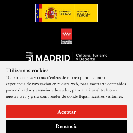
Utilizamos cookies
Usamos cookies y otras técnicas de rastreo para mejorar tu
experiencia de navegación en nuestra web, para mostrarte contenidos
personalizados y anuncios adecuados, para analizar el tráfico en
nuestra web y para comprender de donde llegan nuestros visitantes.
Suscríbete a nuestra newsletter
Aceptar
Renuncio
Aviso legal
Accesibilidad
Derechos de imagen
Mapa del sitio