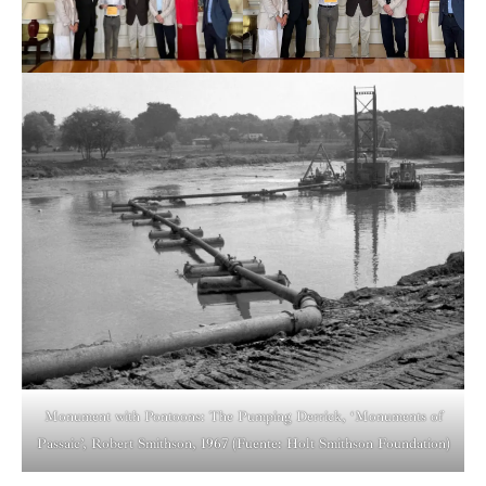
Monument with Pontoons: The Pumping Derrick, ‘Monuments of
Passaic’, Robert Smithson, 1967 (Fuente: Holt Smithson Foundation)