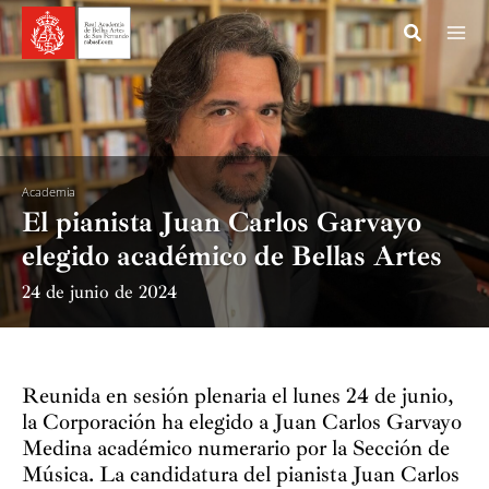
Ir
al
contenido
Academia
El pianista Juan Carlos Garvayo
elegido académico de Bellas Artes
24 de junio de 2024
Reunida en sesión plenaria el lunes 24 de junio,
la Corporación ha elegido a Juan Carlos Garvayo
Medina académico numerario por la Sección de
Música. La candidatura del pianista Juan Carlos