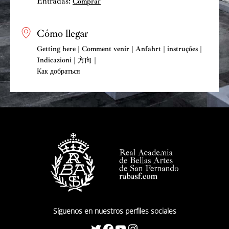
Entradas:
Comprar
Cómo llegar
Getting here | Comment venir | Anfahrt | instruções |
Indicazioni | 方向 |
Как добраться
Síguenos en nuestros perfiles sociales
Twitter
Facebook
YouTube
Instagram