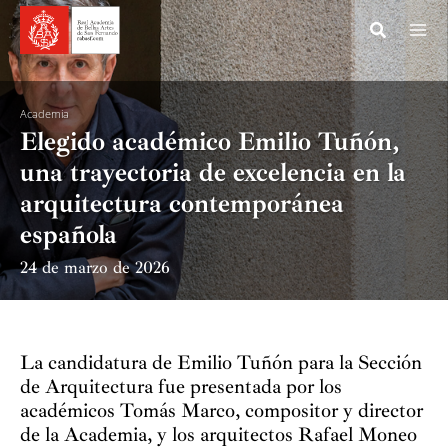
Ir
al
contenido
Academia
Elegido académico Emilio Tuñón,
una trayectoria de excelencia en la
arquitectura contemporánea
española
24 de marzo de 2026
La candidatura de Emilio Tuñón para la Sección
de Arquitectura fue presentada por los
académicos Tomás Marco, compositor y director
de la Academia, y los arquitectos Rafael Moneo