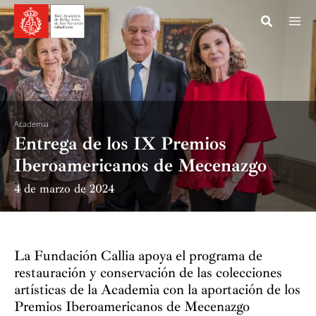
Ir
al
contenido
Academia
Entrega de los IX Premios
Iberoamericanos de Mecenazgo
4 de marzo de 2024
La Fundación Callia apoya el programa de
restauración y conservación de las colecciones
artísticas de la Academia con la aportación de los
Premios Iberoamericanos de Mecenazgo