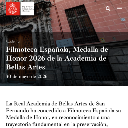
Ir
al
contenido
Academia
Filmoteca Española, Medalla de
Honor 2026 de la Academia de
Bellas Artes
30 de mayo de 2026
La Real Academia de Bellas Artes de San
Fernando ha concedido a Filmoteca Española su
Medalla de Honor, en reconocimiento a una
trayectoria fundamental en la preservación,