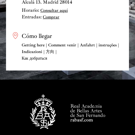
Alcalá 13. Madrid 28014
no es el arte. La historia del arte no es el arte. Es
Horario:
Consultar aquí
historia de cada caso en el tiempo, pero no es arte en sí
Entradas:
Comprar
mismo.
El arte ha existido siempre, pero el concepto de arte no.
Cómo llegar
En Occidente, por ejemplo, el concepto de arte es muy
Getting here | Comment venir | Anfahrt | instruções |
tardío hasta que aparece una noción realmente
Indicazioni | 方向 |
distinguible de arte. Surge antes, en cambio, en la
Как добраться
China o la India, un concepto de lo que sería algo
correspondiente a lo que sentimos que es el arte. El arte
además tiene diferentes soportes plásticos como la
escultura o la pintura, pero en cambio en otras culturas
pueden no ser tan importantes esas ramas, sino otras.
Por ejemplo, en China, más importante como arte es la
cerámica o es la escritura, especialmente la caligrafía
que es un arte grande y no lo es en cambio entre
nosotros.
¿Cómo reconocemos el arte? No lo reconocemos,