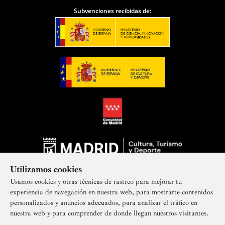
japonesas y además son jardines que tienen poco que ver
Subvenciones recibidas de:
con lo que nosotros entendemos por tales. Un jardín de
estos, y en Kioto u otros sitios, un jardín situado de una
determinada manera, un riachuelo que va por allí con
dos plantas, unas piedras y eso es un jardín japonés y es
una obra de arte tremenda porque no se trata de lo que
contiene sino como está dispuesto. Esto no está en
nuestra cultura, la cultura occidental es otra cosa.
Bueno digamos que el arte por eso mismo es una
propiedad inefable. Inefable que no significa más que
no es expresable por palabras. Una cosa inefable es una
cosa que no se puede expresar con palabras, es decir, no
se puede hablar de ella. La música es inefable porque
Utilizamos cookies
no tiene que ver con el habla. No se explica jamás la
Usamos cookies y otras técnicas de rastreo para mejorar tu
música sólo con palabras.
experiencia de navegación en nuestra web, para mostrarte contenidos
personalizados y anuncios adecuados, para analizar el tráfico en
Hay que tener cuidado con no confundir arte con
nuestra web y para comprender de donde llegan nuestros visitantes.
belleza, de lo que acabamos de hablar es de arte no de
Suscríbete a nuestra newsletter