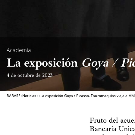
Academia
La exposición
Goya / Pi
4 de octubre de 2023
RABASF
Noticias
La exposición Goya / Picasso. Tauromaquias viaja a Má
Fruto del acue
Bancaria Unicaj