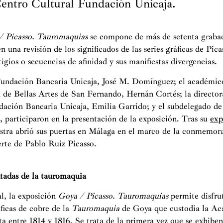
Centro Cultural Fundación Unicaja.
/ Picasso. Tauromaquias
se compone de más de setenta grabad
 una revisión de los significados de las series gráficas de Pic
igios o secuencias de afinidad y sus manifiestas divergencias.
 Fundación Bancaria Unicaja, José M. Domínguez; el académic
de Bellas Artes de San Fernando, Hernán Cortés; la director
dación Bancaria Unicaja, Emilia Garrido; y el subdelegado de
, participaron en la presentación de la exposición. Tras su
exp
estra abrió sus puertas en Málaga en el marco de la conmemor
erte de Pablo Ruiz Picasso.
tadas de la tauromaquia
l, la exposición
Goya / Picasso. Tauromaquias
permite disfrut
áficas de cobre de la
Tauromaquia
de Goya que custodia la Ac
a entre 1814 y 1816. Se trata de la primera vez que se exhiben