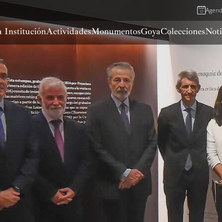
Agen
 Institución
Actividades
Monumentos
Goya
Colecciones
Noti