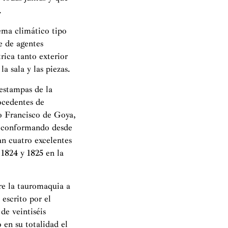
.
ema climático tipo
e de agentes
ica tanto exterior
a sala y las piezas.
 estampas de la
ocedentes de
io Francisco de Goya,
), conformando desde
an cuatro excelentes
 1824 y 1825 en la
bre la tauromaquia a
 escrito por el
de veintiséis
 en su totalidad el