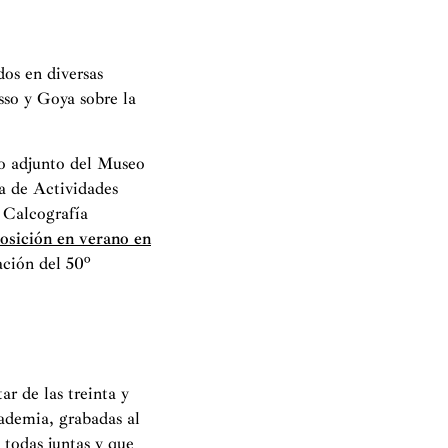
os en diversas
asso y Goya sobre la
o adjunto del Museo
a de Actividades
 Calcografía
osición en verano en
ación del 50º
ar de las treinta y
ademia, grabadas al
 todas juntas y que