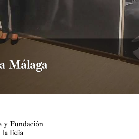
 a Málaga
ia y Fundación
la lidia