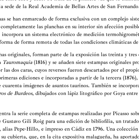
la sede de la Real Academia de Bellas Artes de San Fernando
chas se han enmarcado de forma exclusiva con un complejo sist
 completamente las planchas en su interior sin afección posibl
e incorpora un sistema electrónico de medición termohigrométr
forma de forma remota de todas las condiciones climáticas de l
s originales, forman parte de la exposición las treinta y tres
la
Tauromaquia
(1816) y se añaden siete estampas originales pr
r las dos caras, cuyos reversos fueron descartados por el prop
 primeras ediciones e incorporadas a partir de la tercera (1876
e cuarenta imágenes de asuntos taurinos. También se incorpor
ros de Burdeos
, dibujados con lápiz litográfico por Goya entre
uentra la serie completa de estampas realizadas por Picasso so
 Gustavo Gili Roig para una edición de bibliofilia, un tratado
, alias Pepe-Hillo, e impreso en Cádiz en 1796. Una colección 
su cubierta, que, en la cita expositiva malagueña, ha aportado