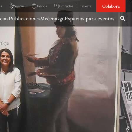
Colabora
da
Visitas
Tienda
Entradas
Tickets
cias
Publicaciones
Mecenazgo
Espacios para eventos