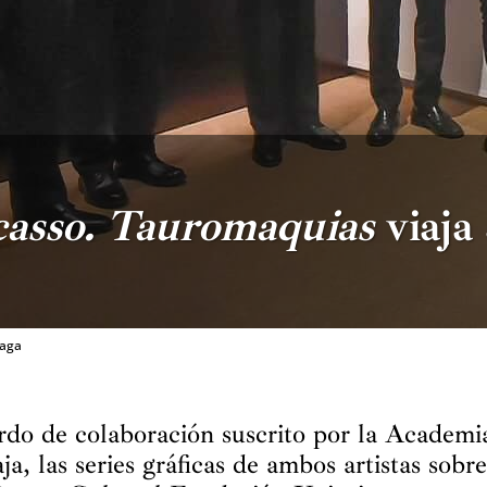
casso. Tauromaquias
viaja
laga
rdo de colaboración suscrito por la Academ
a, las series gráficas de ambos artistas sobre 