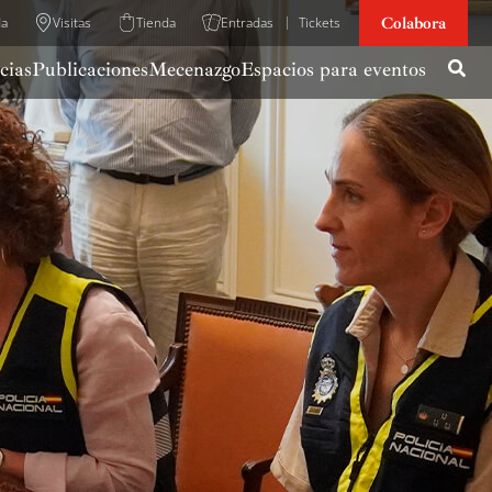
Colabora
da
Visitas
Tienda
Entradas
Tickets
cias
Publicaciones
Mecenazgo
Espacios para eventos