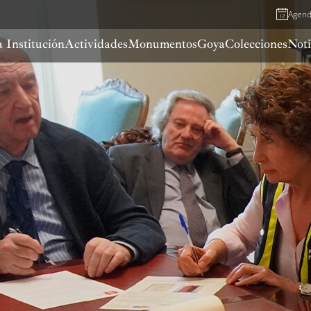
Agen
 Institución
Actividades
Monumentos
Goya
Colecciones
Noti