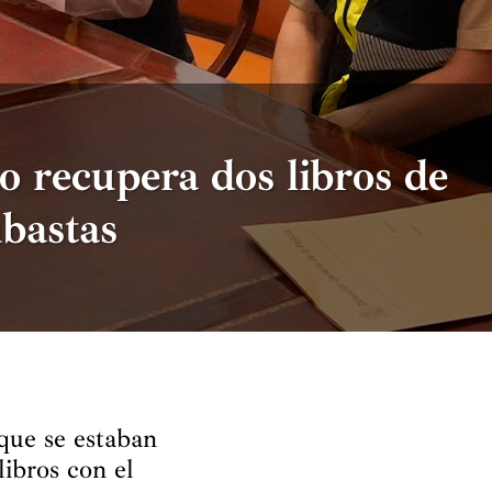
 recupera dos libros de
ubastas
que se estaban
libros con el