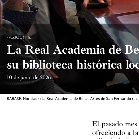
Academia
La Real Academia de Bel
su biblioteca histórica l
10 de junio de 2026
RABASF
Noticias
La Real Academia de Bellas Artes de San Fernando recup
El pasado mes 
ofreciendo a la