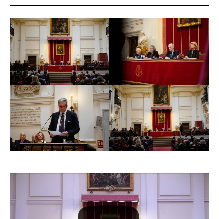
MIGUEL DE ORIOL E YBARRA (1933-2025)
UN URBANISTA VISIONARIO, UN
ARQUITECTO CREADOR
Intervención del Académico numerario Alfredo Pérez
de Armiñán, vicedirector-tesorero de la Real Academia
de Bellas Artes de San Fernando, en la sesión
necrológica en memoria del Académico numerario
Excmo. Sr. D. Miguel de Oriol e Ybarra
Señoras y Señores Académicos:
Querida Inés de Sarriera:
Querida familia Oriol:
Señoras y señores:
Tu configuración de cookies no permite la
Nuestro Reglamento, conforme a la secular tradición
visualización de este contenido
académica, prevé que a la muerte de los miembros