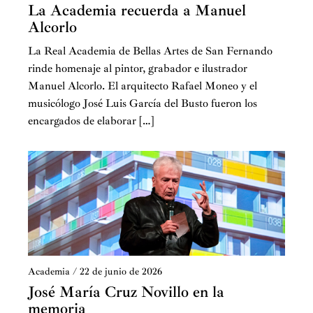
modernos, continúan también la senda innovadora
La Academia recuerda a Manuel
Alcorlo
abierta en la primera mitad del siglo XX por su abuelo
paterno, el también arquitecto José Luis de Oriol y
La Real Academia de Bellas Artes de San Fernando
Urigüen, impulsor de importantes iniciativas
rinde homenaje al pintor, grabador e ilustrador
industriales, como las compañías Hidroeléctrica
Manuel Alcorlo. El arquitecto Rafael Moneo y el
Española – hoy Iberdrola, tras su fusión con Iberduero
musicólogo José Luis García del Busto fueron los
– y Talgo, que hoy siguen siendo dos de las más
encargados de elaborar […]
destacadas empresas españolas.
Fiel a los suyos, al comienzo de su Discurso de ingreso
en esta Academia el día 25 de noviembre de 1990,
decía:
“Mi abuelo paterno, cuya admiración mantengo, llegó a
ser el más anciano de los arquitectos de España; mi hijo
mayor ejerce…la misma profesión conmigo. Así que me
Academia
/
22 de junio de 2026
siento eslabón, responsable en este punto, de una
José María Cruz Novillo en la
cadena cuya extensión en el futuro me enorgullecería”.
memoria