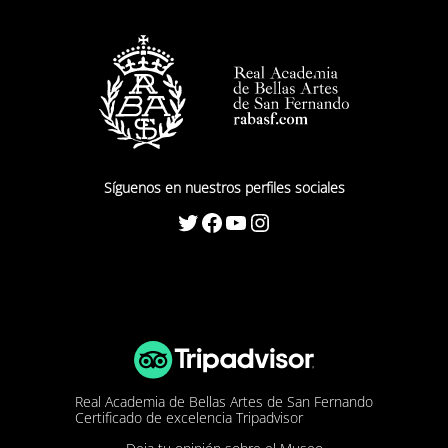
Arquitectura de Madrid en 1959.
Esa ampliación de sus estudios le permitió conocer de
primera mano las corrientes dominantes en la
arquitectura y el urbanismo de ese momento, y muy
particularmente la obra en los Estados Unidos de la
mayor parte de los principales arquitectos de las
llamadas “segunda y tercera generaciones del
Síguenos en nuestros perfiles sociales
movimiento moderno”, como también puso de
Twitter
Facebook
YouTube
Instagram
manifiesto José Antonio Domínguez Salazar en sus
palabras de contestación.
Desde su regreso a España, en 1960, Miguel de Oriol se
convirtió en uno de los adalides de la implantación en
nuestro país de esas corrientes, abrazando primero el
llamado “brutalismo” y después, de un modo más
sereno, una arquitectura racionalista siempre decidida a
Real Academia de Bellas Artes de San Fernando
Certificado de excelencia Tripadvisor
configurar el espacio urbano y, a menudo, no exenta de