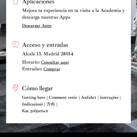
Aplicaciones
consigo la formación de arquitecto, que disciplina y
pone orden en su intuitiva imaginación, y por el sentir,
Mejora tu experiencia en tu visita a la Academia y
ante toda manifestación artística, de su madre, de la
descarga nuestras Apps
familia Ybarra y Lasso de la Vega, que pudiera ser
Descargar Apps
expresado, y ya que de Arquitectura vamos a tratar,
cuando ante análoga circunstancia Le Corbusier decía:
Acceso y entradas
“algo, un edificio, una obra plástica, de pronto me toca
Alcalá 13. Madrid 28014
el corazón, me hace bien y digo esto es bello, el arte
Horario:
Consultar aquí
está presente, soy feliz”.
Entradas:
Comprar
En la personalidad de Miguel de Oriol, este doble
espíritu familiar, de emprendimiento y disciplina, por
Cómo llegar
un lado, y de imaginación y sensibilidad artística, por
Getting here | Comment venir | Anfahrt | instruções |
otro, dio como fruto un particular talento para la
Indicazioni | 方向 |
innovación y la creatividad, que se enriqueció a través
Как добраться
de la ampliación de su formación, como arquitecto y
urbanista, en la Universidad de Yale en Estados Unidos,
con el magisterio del urbanista Christopher Tunnard,
tras terminar la carrera en la Escuela Superior de