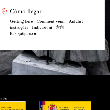
Cómo llegar
Getting here | Comment venir | Anfahrt |
instruções | Indicazioni | 方向 |
Как добраться
s de: