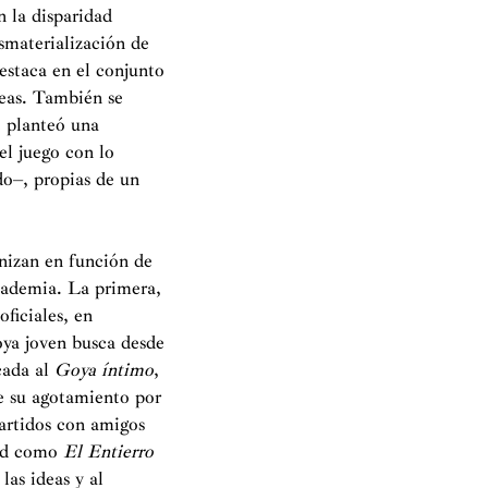
n la disparidad
esmaterialización de
estaca en el conjunto
peas. También se
e planteó una
 el juego con lo
o–, propias de un
anizan en función de
Academia. La primera,
oficiales, en
oya joven busca desde
cada al
Goya íntimo
,
e su agotamiento por
partidos con amigos
dad como
El Entierro
las ideas y al