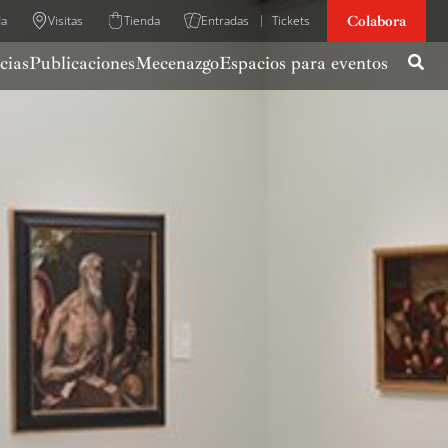
Colabora
da
Visitas
Tienda
Entradas
Tickets
cias
Publicaciones
Mecenazgo
Espacios para eventos