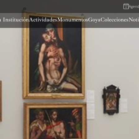
Agen
 Institución
Actividades
Monumentos
Goya
Colecciones
Noti