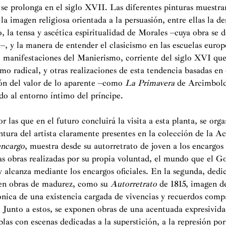
o se prolonga en el siglo XVII. Las diferentes pinturas muestra
a imagen religiosa orientada a la persuasión, entre ellas la d
, la tensa y ascética espiritualidad de Morales –cuya obra se d
la–, y la manera de entender el clasicismo en las escuelas euro
o manifestaciones del Manierismo, corriente del siglo XVI qu
ismo radical, y otras realizaciones de esta tendencia basadas en
ón del valor de lo aparente –como
La Primavera
de Arcimbold
do al entorno íntimo del príncipe.
r las que en el futuro concluirá la visita a esta planta, se org
intura del artista claramente presentes en la colección de la 
encargo
, muestra desde su autorretrato de joven a los encargos 
as obras realizadas por su propia voluntad, el mundo que el G
y alcanza mediante los encargos oficiales. En la segunda, dedi
en obras de madurez, como su
Autorretrato
de 1815, imagen d
rónica de una existencia cargada de vivencias y recuerdos com
ó. Junto a estos, se exponen obras de una acentuada expresivi
blas con escenas dedicadas a la superstición, a la represión por 