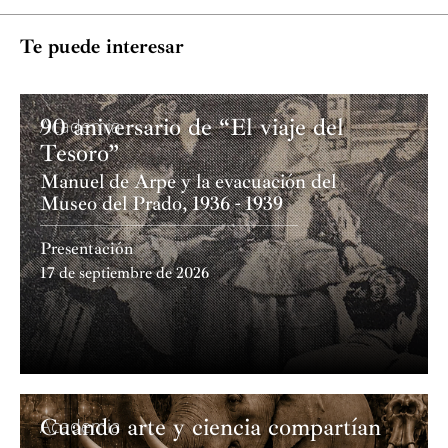
Te puede interesar
90 aniversario de “El viaje del
Academia
Tesoro”
Manuel de Arpe y la evacuación del
Museo del Prado, 1936 - 1939
Presentación
17 de septiembre de 2026
Cuando arte y ciencia compartían
Academia