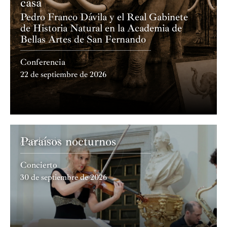
casa
Pedro Franco Dávila y el Real Gabinete
de Historia Natural en la Academia de
Bellas Artes de San Fernando
Conferencia
22 de septiembre de 2026
Paraísos nocturnos
Academia
Concierto
30 de septiembre de 2026