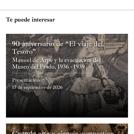
Te puede interesar
90 aniversario de “El viaje del
Academia
Tesoro”
Manuel de Arpe y la evacuación del
Museo del Prado, 1936 - 1939
Presentación
17 de septiembre de 2026
Cuando arte y ciencia compartían
Academia