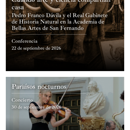
casa
Pedro Franco Dávila y el Real Gabinete
de Historia Natural en la Academia de
Bellas Artes de San Fernando
Conferencia
22 de septiembre de 2026
Paraísos nocturnos
Academia
Concierto
30 de septiembre de 2026