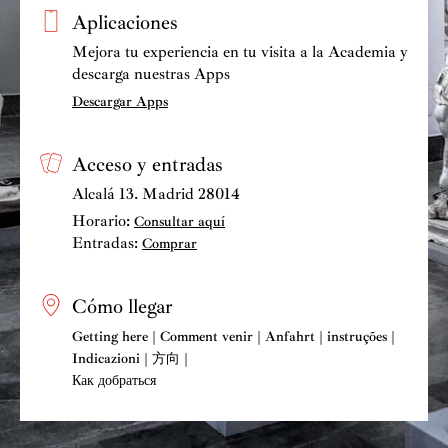
recién fallecida soprano mexicana Violeta Dávalos.
Aplicaciones
Mejora tu experiencia en tu visita a la Academia y
descarga nuestras Apps
Descargar Apps
Acceso y entradas
Alcalá 13. Madrid 28014
Horario:
Consultar aquí
Entradas:
Comprar
Cómo llegar
Getting here | Comment venir | Anfahrt | instruções |
Indicazioni | 方向 |
Как добраться