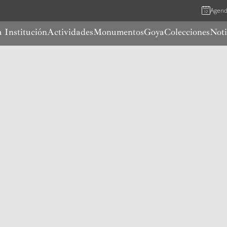
Agen
 Institución
Actividades
Monumentos
Goya
Colecciones
Noti