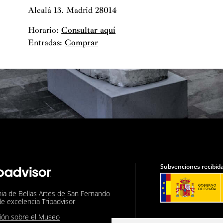
Alcalá 13. Madrid 28014
Horario:
Consultar aquí
Entradas:
Comprar
Subvenciones recibida
ia de Bellas Artes de San Fernando
de excelencia Tripadvisor
nión sobre el Museo