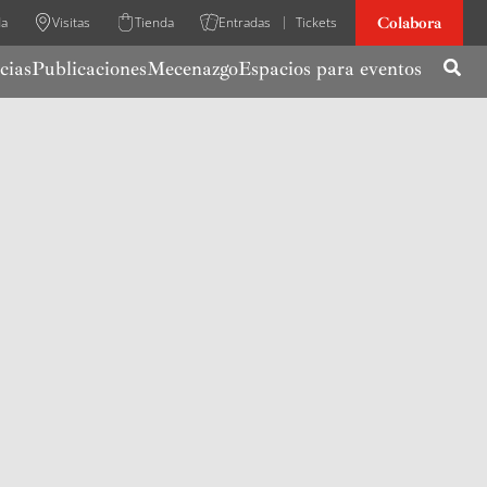
Colabora
da
Visitas
Tienda
Entradas
Tickets
cias
Publicaciones
Mecenazgo
Espacios para eventos