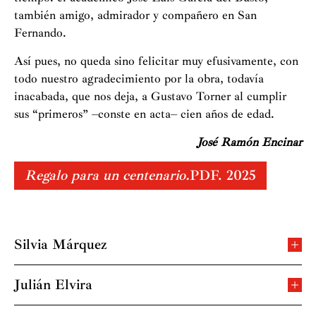
también amigo, admirador y compañero en San
Fernando.
Así pues, no queda sino felicitar muy efusivamente, con
todo nuestro agradecimiento por la obra, todavía
inacabada, que nos deja, a Gustavo Torner al cumplir
sus “primeros” –conste en acta– cien años de edad.
José Ramón Encinar
Regalo para un centenario.
PDF. 2025
Silvia Márquez
Especialista en teclas históricas, Silvia Márquez
Chulilla es una de las intérpretes más versátiles y activas
Julián Elvira
del momento, sea al clave, al órgano o al fortepiano.
Julián Elvira es flautista, solista de la Banda Sinfónica
Nacida en Zaragoza, obtuvo el 1º Premio en el