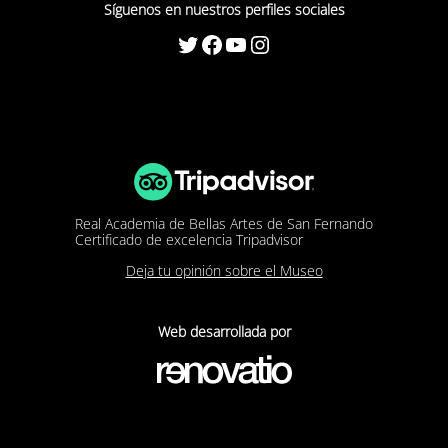
(Orquesta Sinfónica del Principado de Asturias),
Síguenos en nuestros perfiles sociales
Euskadiko Orkestra, entre otras.
Twitter
Facebook
YouTube
Instagram
Desde 2021 hasta 2024, ha sido integrante del Cuarteto
Bretón y violonchelo solista de la ORCAM (Orquesta y
Coro de la Comunidad de Madrid). En la actualidad es
violonchelo Tutti de la ONE (Orquesta Nacional de
España).
Real Academia de Bellas Artes de San Fernando
Certificado de excelencia Tripadvisor
Deja tu opinión sobre el Museo
Web desarrollada por