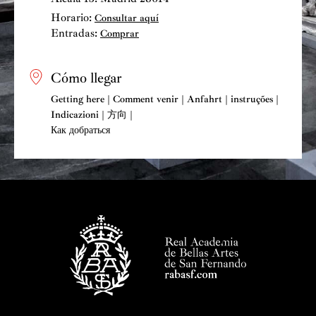
(Escuela Superior de Música de Colonia, Alemania)
Horario:
Consultar aquí
Entradas:
bajo la tutela de la profesora María Kliegel.
Comprar
Durante sus estudios recibe clases de prestigiosos
músicos como Cristóforo Pestalozzi, Kennedy Moretti,
Cómo llegar
Johannes Moser, Nicolas Altstaedt, Harald Schöneweg
Getting here | Comment venir | Anfahrt | instruções |
y los integrantes del Cuarteto Casals, entre otros.
Indicazioni | 方向 |
Su formación orquestal comienza a temprana edad,
Как добраться
siendo miembro de orquestas como SHMF (Schleswig-
Holstein Musik Festival), JONC (Joven Orquesta
Nacional de Cataluña), JONDE (Joven Orquesta
Nacional de España), NJO (Orquesta Joven de los
Países Bajos), GMJO (Gustav Mahler
Jugenderorchester) y Verbier Festival Orchestra.
Ha colaborado con orquestas profesionales a nivel
nacional e internacional. Entre ellas: OBC (Orquesta
Sinfónica de Barcelona), NOB (Neues Orchester Basel)
(Violonchelo solista), Basel Sinfonietta, OSPA