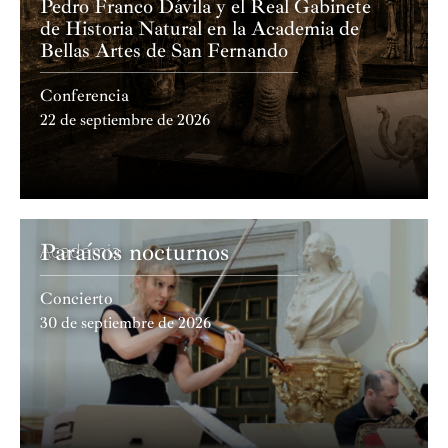
Pedro Franco Dávila y el Real Gabinete
de Historia Natural en la Academia de
Bellas Artes de San Fernando
Conferencia
22 de septiembre de 2026
Paraísos nocturnos
Academia
Concierto
30 de septiembre de 2026