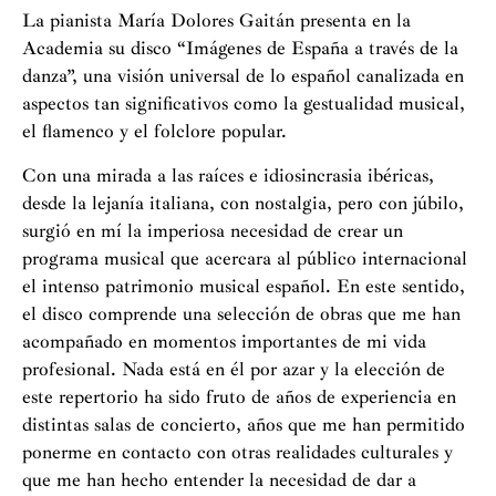
cultural planteado por dicha Fundación con su proyecto
La pianista María Dolores Gaitán presenta en la
3Tú
.
Academia su disco “Imágenes de España a través de la
danza”, una visión universal de lo español canalizada en
A María Dolores le mueve como objetivo fortalecer la
aspectos tan significativos como la gestualidad musical,
escena de la música clásica para acercarla a la
el flamenco y el folclore popular.
ciudadanía con conciertos realizados en lugares
emblemáticos. En este proceso se ha convertido en la
Con una mirada a las raíces e idiosincrasia ibéricas,
primera pianista en tocar en los cuatro Patrimonios de
desde la lejanía italiana, con nostalgia, pero con júbilo,
la Unesco de la ciudad de Córdoba.
surgió en mí la imperiosa necesidad de crear un
programa musical que acercara al público internacional
Su afán por renovar el panorama musical actual, por
el intenso patrimonio musical español. En este sentido,
innovar y crear nuevos conceptos musicales, la han
el disco comprende una selección de obras que me han
llevado a posicionarse como una importante activista en
acompañado en momentos importantes de mi vida
la gestión cultural. Así, en 2010 fundó el
Festival
profesional. Nada está en él por azar y la elección de
Internacional de Piano Guadalquivir
, evento musical
este repertorio ha sido fruto de años de experiencia en
que dirige desde entonces y que cuenta como sedes con
distintas salas de concierto, años que me han permitido
las ciudades de Villa del Río, Córdoba y Milán.
ponerme en contacto con otras realidades culturales y
que me han hecho entender la necesidad de dar a