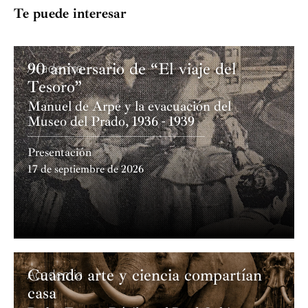
Te puede interesar
90 aniversario de “El viaje del
Academia
Tesoro”
Manuel de Arpe y la evacuación del
Museo del Prado, 1936 - 1939
Presentación
17 de septiembre de 2026
Cuando arte y ciencia compartían
Academia
casa