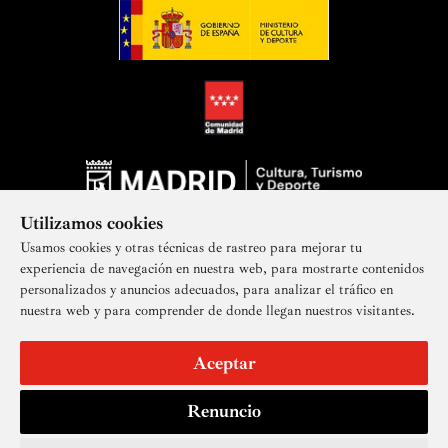
Utilizamos cookies
Usamos cookies y otras técnicas de rastreo para mejorar tu
experiencia de navegación en nuestra web, para mostrarte contenidos
personalizados y anuncios adecuados, para analizar el tráfico en
nuestra web y para comprender de donde llegan nuestros visitantes.
Suscríbete a nuestra newsletter
Aceptar
Renuncio
Aviso legal
Accesibilidad
Derechos de imagen
Mapa del sitio
Política de privacidad
Contacto
Cookies