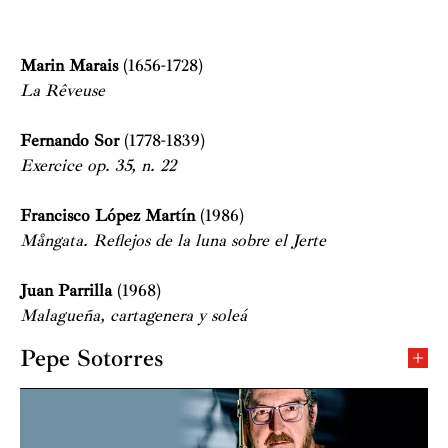
Marin Marais
(1656-1728)
La Rêveuse
Fernando Sor
(1778-1839)
Exercice op. 35, n. 22
Francisco López Martín
(1986)
Mångata. Reflejos de la luna sobre el Jerte
Juan Parrilla
(1968)
Malagueña, cartagenera y soleá
Pepe Sotorres
Pepe Sotorres Juan (Alicante, 1963) es flauta solista de
la Orquesta Nacional de España a la que pertenece
desde hace cuatro décadas (ingresó con diecisiete años).