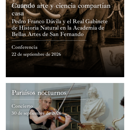
Cuando arte y ciencia compartían
Academia
casa
Pedro Franco Dávila y el Real Gabinete
de Historia Natural en la Academia de
Bellas Artes de San Fernando
Conferencia
22 de septiembre de 2026
Paraísos nocturnos
Academia
Concierto
30 de septiembre de 2026