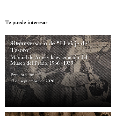
Te puede interesar
90 aniversario de “El viaje del
Academia
Tesoro”
Manuel de Arpe y la evacuación del
Museo del Prado, 1936 - 1939
Presentación
17 de septiembre de 2026