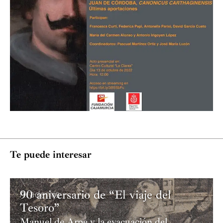
Te puede interesar
90 aniversario de “El viaje del
Academia
Tesoro”
Manuel de Arpe y la evacuación del