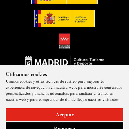
Utilizamos cookies
Usamos cookies y otras técnicas de rastreo para mejorar tu
experiencia de navegación en nuestra web, para mostrarte contenidos
personalizados y anuncios adecuados, para analizar el tráfico en
nuestra web y para comprender de donde llegan nuestros visitantes.
Suscríbete a nuestra newsletter
Aceptar
Renuncio