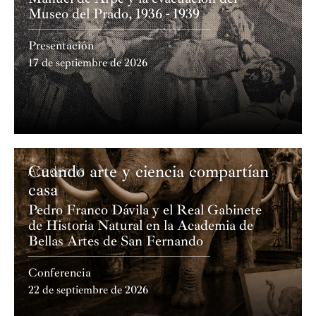
Museo del Prado, 1936 - 1939
Presentación
17 de septiembre de 2026
Cuando arte y ciencia compartían
Academia
casa
Pedro Franco Dávila y el Real Gabinete
de Historia Natural en la Academia de
Bellas Artes de San Fernando
Conferencia
22 de septiembre de 2026