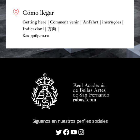
Cómo llegar
Getting here | Comment venir | Anfahrt | instruções |
Indicazioni | 方向 |
Как добраться
Síguenos en nuestros perfiles sociales
Twitter
Facebook
YouTube
Instagram