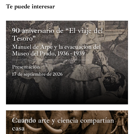
Te puede interesar
90 aniversario de “El viaje del
Academia
Tesoro”
Manuel de Arpe y la evacuación del
Museo del Prado, 1936 - 1939
Presentación
17 de septiembre de 2026
Cuando arte y ciencia compartían
Academia
casa