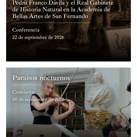
Pedro Franco Dávila y el Real Gabinete
de Historia Natural en la Academia de
Bellas Artes de San Fernando
Conferencia
22 de septiembre de 2026
Paraísos nocturnos
Academia
Concierto
30 de septiembre de 2026