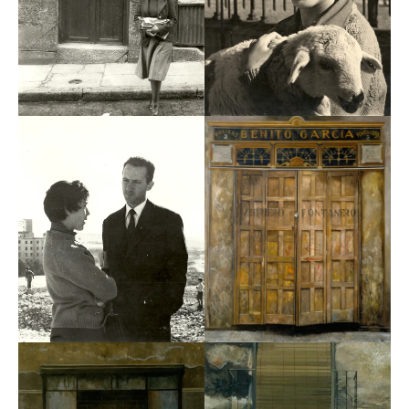
La gran exposición antológica sobre su obra la realiza
en 1997 el Ayuntamiento de Madrid en el Centro
Cultural de la Villa. Con motivo de esa muestra se le
concede la Medalla del Mérito Artístico.
En 2004 publica sus memorias, “De puertas adentro”,
aplaudidas por la naturalidad de su escritura y por el
relato de una vida llena de contrastes, con una infancia
y primera juventud marcadas por la tragedia de la
guerra, y una segunda etapa luminosa y feliz en el
entorno del mundo del arte.
Su pintura realista, nunca hiperrealista, afronta temas
preferentemente urbanos, sobre todo de Madrid, ciudad
desde siempre adorada por la artista. Son calles,
fachadas, comercios, garajes: lugares en general