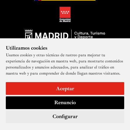
Utilizamos cookies
Usamos cookies y otras técnicas de rastreo para mejorar tu
experiencia de navegación en nuestra web, para mostrarte contenidos
personalizados y anuncios adecuados, para analizar el tráfico en
nuestra web y para comprender de donde llegan nuestros visitantes.
Suscríbete a nuestra newsletter
Aceptar
Renuncio
Aviso legal
Accesibilidad
Derechos de imagen
Mapa del sitio
Política de privacidad
Contacto
Cookies
Configurar
© Real Academia de Bellas Artes de San Fernando