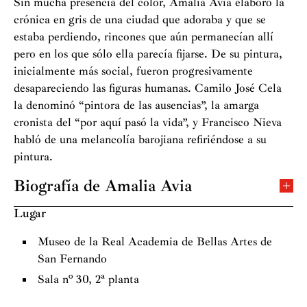
Sin mucha presencia del color, Amalia Avia elaboró la
crónica en gris de una ciudad que adoraba y que se
estaba perdiendo, rincones que aún permanecían allí
pero en los que sólo ella parecía fijarse. De su pintura,
inicialmente más social, fueron progresivamente
desapareciendo las figuras humanas. Camilo José Cela
la denominó “pintora de las ausencias”, la amarga
cronista del “por aquí pasó la vida”, y Francisco Nieva
habló de una melancolía barojiana refiriéndose a su
pintura.
Biografía de Amalia Avia
Nace en 1930 en Santa Cruz de la Zarza, provincia de
Lugar
Toledo. Vive entre su localidad natal y Madrid una
infancia marcada por la guerra y la posguerra.
Museo de la Real Academia de Bellas Artes de
Su carrera como pintora empieza en la década de 1950
San Fernando
en el estudio de Eduardo Peña en Madrid. En esos años
Sala nº 30, 2ª planta
empieza a conocer a muchos de sus amigos y posteriores
compañeros de generación: Esperanza Parada, Antonio