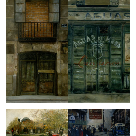
desgastados por el tiempo, en ocasiones viejos y
desconchados, donde la pintora coloca su particular
mirada. Aunque menos frecuente, también hay que
sumar su pintura de interiores y una larga trayectoria
como grabadora.
Sobre su obra han escrito, entre otros muchos autores,
Camilo José Cela, Francisco Umbral, Francisco Nieva,
Francisco Calvo Serraller o Juan Manuel Bonet.