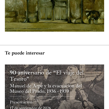
Te puede interesar
90 aniversario de “El viaje del
Academia
Tesoro”
Manuel de Arpe y la evacuación del
Museo del Prado, 1936 - 1939
Presentación
17 de septiembre de 2026