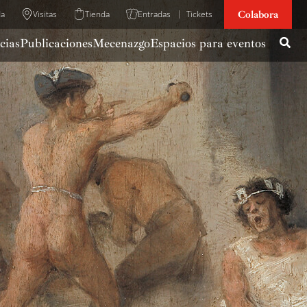
Colabora
da
Visitas
Tienda
Entradas
Tickets
cias
Publicaciones
Mecenazgo
Espacios para eventos