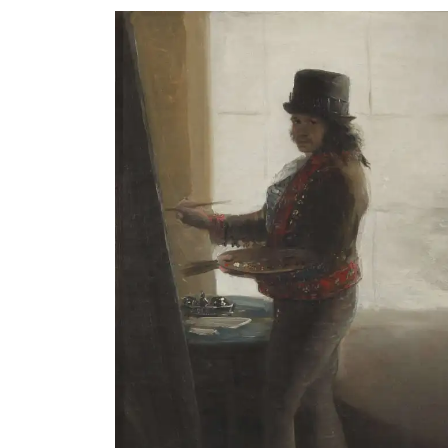
Su labor investigadora se ha centrado en los c
diversas publicaciones, como
Arte prerrománi
del modelo clásico
(1980) o
El descendimien
atención al arte contemporáneo escribiendo li
Lucio Muñoz
(1989),
Venancio Blanco
(2006
como
Dos Dimensiones Dos
,
Rafael Canogar
la razón
(Milán), antesala de la presentada e
En 2003 ingresa en Real Academia de Bellas 
académico delegado del Museo, del Archivo-B
Calcografía Nacional y Exposiciones Tempora