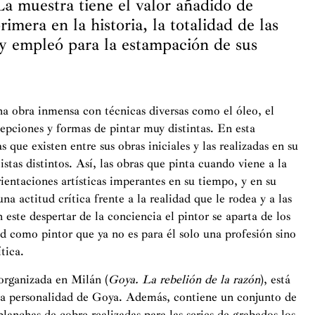
 La muestra tiene el valor añadido de
imera en la historia, la totalidad de las
y empleó para la estampación de sus
una obra inmensa con técnicas diversas como el óleo, el
cepciones y formas de pintar muy distintas. En esta
que existen entre sus obras iniciales y las realizadas en su
stas distintos. Así, las obras que pinta cuando viene a la
rientaciones artísticas imperantes en su tiempo, y en su
 actitud crítica frente a la realidad que le rodea y a las
 este despertar de la conciencia el pintor se aparta de los
d como pintor que ya no es para él solo una profesión sino
tica.
 organizada en Milán (
Goya. La rebelión de la razón
), está
y la personalidad de Goya. Además, contiene un conjunto de
lanchas de cobre realizadas para las series de grabados los