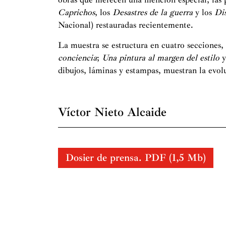
Caprichos
, los
Desastres
de la guerra
y los
Di
Nacional) restauradas recientemente.
La muestra se estructura en cuatro secciones
conciencia
;
Una pintura al margen del estilo
dibujos, láminas y estampas, muestran la evolu
Víctor Nieto Alcaide
Madrid, 1940. Se licenció en Filosofía y Let
con su tesis
Las vidrieras de la Catedral de Se
largo de su trayectoria profesional. En 1999 
Dosier de prensa. PDF (1,5 Mb)
obra
La vidriera española
.
Ocho siglos de luz
.
Ha ejercido una extensa labor docente en ce
universidad de La Laguna de Tenerife o la E
1981, es catedrático de Historia del Arte en 