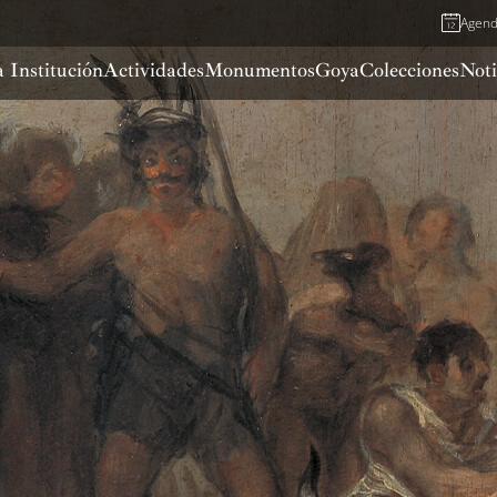
Agen
 Institución
Actividades
Monumentos
Goya
Colecciones
Noti