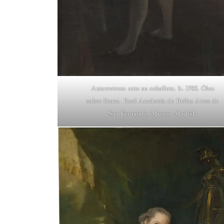
Autorretrato ante su caballete. h. 1785. Óleo
sobre lienzo. Real Academia de Bellas Artes de
San Fernando, Museo. Madrid.