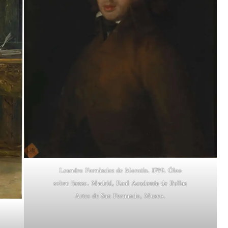
Leandro Fernández de Moratín. 1799. Óleo
sobre lienzo. Madrid, Real Academia de Bellas
Artes de San Fernando, Museo.