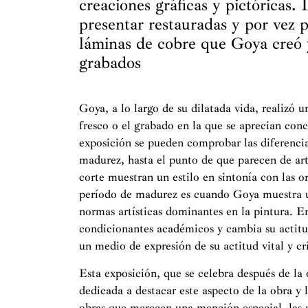
creaciones gráficas y pictóricas.
presentar restauradas y por vez pr
láminas de cobre que Goya creó 
grabados
Goya, a lo largo de su dilatada vida, realizó 
fresco o el grabado en la que se aprecian con
exposición se pueden comprobar las diferencias 
madurez, hasta el punto de que parecen de arti
corte muestran un estilo en sintonía con las o
período de madurez es cuando Goya muestra una
normas artísticas dominantes en la pintura. En
condicionantes académicos y cambia su actitu
un medio de expresión de su actitud vital y crí
Esta exposición, que se celebra después de la
dedicada a destacar este aspecto de la obra 
obras que merecen una mención especial, las p