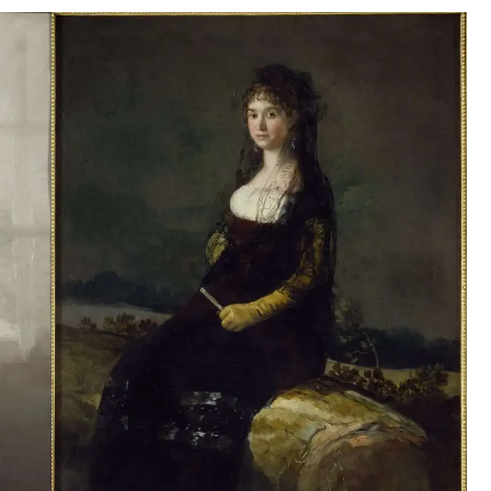
ampos de la historia del arte medieval y renacentista, con
co asturiano
(1989),
El Renacimiento: formación y crisis
to de van der Weyden
(2003). También ha dedicado
bros, artículos y colaboraciones en catálogos, por ejemplo,
) o
Rafael Canogar
(2007). Ha comisariado exposiciones
,
La vidriera española
, y en 2023-24,
Goya. La rebelión de
n la Real Academia de Bellas Artes de San Fernando.
Artes de San Fernando en la sección de Pintura. Ha sido
iblioteca y Publicaciones, y desde 2022 del Museo,
les.