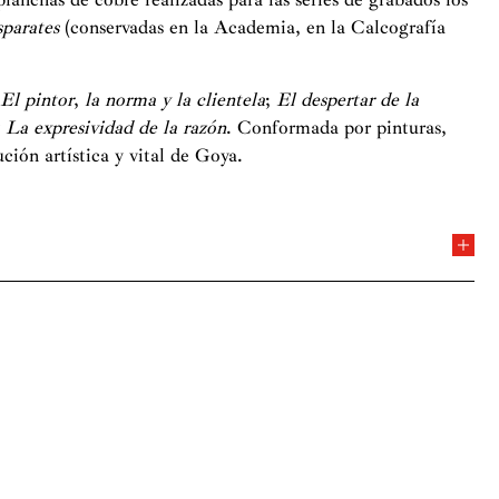
sparates
(conservadas en la Academia, en la Calcografía
,
El pintor
,
la norma y la clientela
;
El despertar de la
y
La expresividad de la razón
. Conformada por pinturas,
ción artística y vital de Goya.
ras por la Universidad Complutense de Madrid y se doctoró
villa
, un tema por el que ha tenido un gran interés a lo
recibió el Premio Nacional de Historia de España por su
ntros como la Universidad Complutense de Madrid, La
scuela Técnica Superior de Arquitectura de Madrid. Desde
la Universidad Nacional de Educación a Distancia.