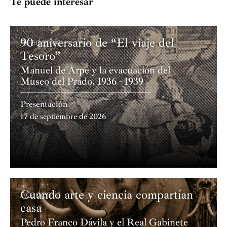
Te puede interesar
90 aniversario de “El viaje del
Academia
Tesoro”
Manuel de Arpe y la evacuación del
Museo del Prado, 1936 - 1939
Presentación
17 de septiembre de 2026
Cuando arte y ciencia compartían
Academia
casa
Pedro Franco Dávila y el Real Gabinete