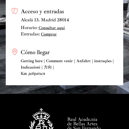
Acceso y entradas
Alcalá 13. Madrid 28014
Horario:
Consultar aquí
Entradas:
Comprar
Cómo llegar
Getting here | Comment venir | Anfahrt | instruções |
Indicazioni | 方向 |
Как добраться