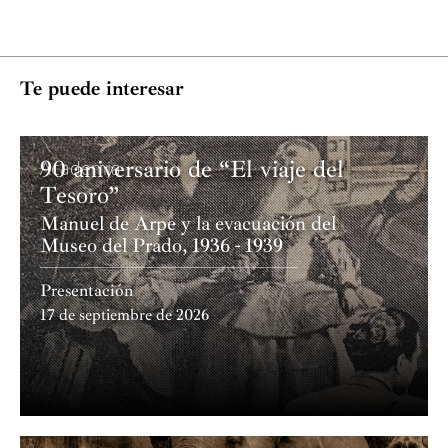
Te puede interesar
90 aniversario de “El viaje del
Academia
Tesoro”
Manuel de Arpe y la evacuación del
Museo del Prado, 1936 - 1939
Presentación
17 de septiembre de 2026