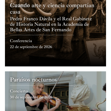
Cuando arte y ciencia compartían
Academia
casa
Pedro Franco Dávila y el Real Gabinete
de Historia Natural en la Academia de
Bellas Artes de San Fernando
Conferencia
22 de septiembre de 2026
Paraísos nocturnos
Academia
Concierto
30 de septiembre de 2026