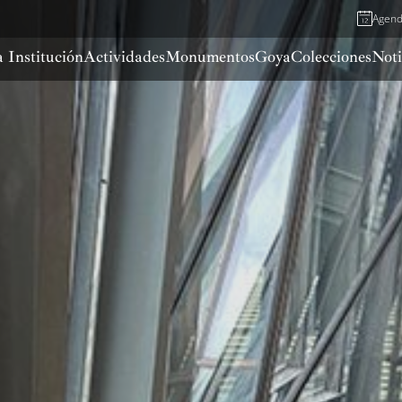
Agen
 Institución
Actividades
Monumentos
Goya
Colecciones
Noti