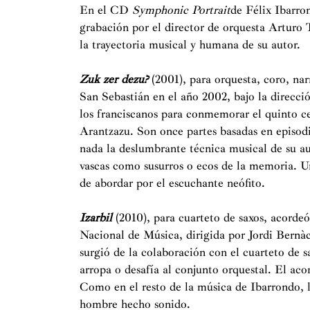
En el CD
Symphonic Portrait
de Félix Ibarron
grabación por el director de orquesta Arturo 
la trayectoria musical y humana de su autor.
Zuk zer dezu?
(2001), para orquesta, coro, nar
San Sebastián en el año 2002, bajo la direcci
los franciscanos para conmemorar el quinto ce
Arantzazu. Son once partes basadas en episodio
nada la deslumbrante técnica musical de su au
vascas como susurros o ecos de la memoria. Un
de abordar por el escuchante neófito.
Izarbil
(2010), para cuarteto de saxos, acorde
Nacional de Música, dirigida por Jordi Bern
surgió de la colaboración con el cuarteto de
arropa o desafía al conjunto orquestal. El aco
Como en el resto de la música de Ibarrondo, l
hombre hecho sonido.