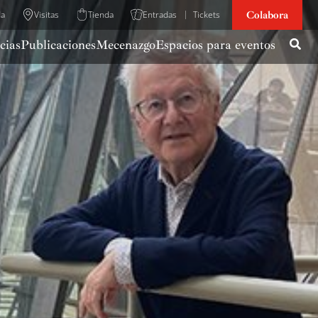
Colabora
da
Visitas
Tienda
Entradas
Tickets
cias
Publicaciones
Mecenazgo
Espacios para eventos