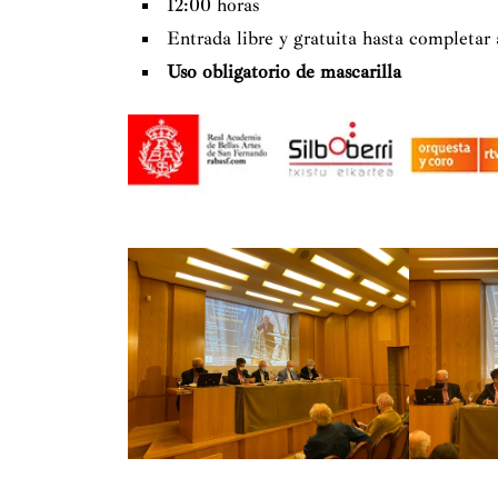
de Música, distinción que se otorga a personali
12:00 horas
destacados en su hacer. En el año 2019 se le
Entrada libre y gratuita hasta completar
Composición.
Uso obligatorio de mascarilla
En la sala Filarmonía de Berlín ese mismo año
trayectoria musical, estrenando su última o
actualidad atesora un catálogo de más de cie