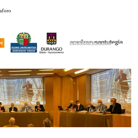
dades e instituciones de las diferentes áreas de la cultura
 concedió el Premio Nacional de Música en la modalidad de
 aforo
 2019, se le hizo entrega de una distinción a toda su
bra en ese momento
Berlinesa
, para txistu y acordeón. En la
nto cincuenta obras y sigue componiendo activamente.