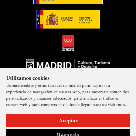
Utilizamos cookies
Usamos cookies y otras técnicas de rastreo para mejorar tu
experiencia de navegación en nuestra web, para mostrarte contenidos
personalizados y anuncios adecuados, para analizar el tráfico en
nuestra web y para comprender de donde llegan nuestros visitantes.
Suscríbete a nuestra newsletter
Aceptar
Renuncio