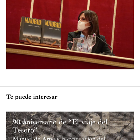
Te puede interesar
90 aniversario de “El viaje del
Academia
Tesoro”
Manuel de Arpe y la evacuación del