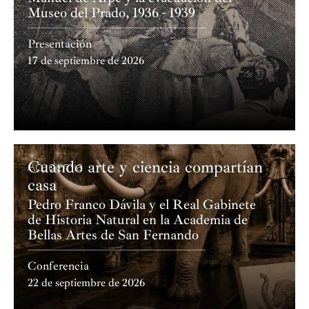
Museo del Prado, 1936 - 1939
Presentación
17 de septiembre de 2026
Cuando arte y ciencia compartían
Academia
casa
Pedro Franco Dávila y el Real Gabinete
de Historia Natural en la Academia de
Bellas Artes de San Fernando
Conferencia
22 de septiembre de 2026