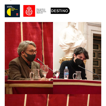
prestigiosa traducción al castellano actual del
Quijote
,
publicada en 2015. Ha recibido, entre otros, el premio
de las Letras de la Comunidad de Madrid (2003) y el de
Castilla y León (2011) al conjunto de su obra. Sus libros
más recientes son
El Rastro
(2018) y
Madrid
(2020), la
historia de una vida y de una ciudad.