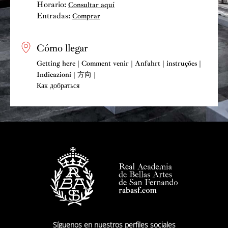
Horario:
Consultar aquí
Ciertamente no ha habido exposición que carezca de
Entradas:
Comprar
tesis, con lo que se demuestra la capacidad creadora de
sus conservadores y conservadoras, además del gran
Cómo llegar
alarde de su rigor científico. Es cierto que a finales del
siglo pasado se realizaron exposiciones puntuales tan
Getting here | Comment venir | Anfahrt | instruções |
Indicazioni | 方向 |
memorables como la de
Velázquez
de Alfonso Pérez
Как добраться
Sánchez (1990) seguidas de otras cuatro con distintos
aspectos de la obra del pintor sevillano en 1999, año del
cuarto centenario de su nacimiento y siendo Fernando
Checa Director del Museo. Pero ya desde comienzos del
siglo actual, esa secuencia de exposiciones temporales
se ha convertido en habitual a lo largo de todo el año,
incluso simultaneando varias muestras importantes. Son
proyectos en los que se advierte la intención de
actualizar la narración de la historia del arte con
lecturas transversales, rebasando los límites
cronológicos como
La belleza encerrada
(de Manuela
Síguenos en nuestros perfiles sociales