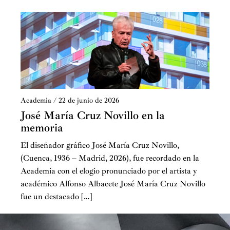
Estos fundamentales profesionales de la estructura del
Museo se insertan en el complejo organigrama,
integrado por más de cuatrocientas personas, para
formar un engranaje perfecto que en la actualidad tiene
en sus puestos de máxima responsabilidad a Javier
Solana (Presidente del Patronato) a Miguel Falomir
(Director del Museo) a Andrés Úbeda (Director
Academia
/
22 de junio de 2026
Adjunto de Conservación e Investigación) y a Marina
José María Cruz Novillo en la
memoria
Chinchilla (Directora Adjunta de Administración). Si
estos cargos son determinantes, hay labores de
El diseñador gráfico José María Cruz Novillo,
continuidad y transmisión de información año tras año y
(Cuenca, 1936 – Madrid, 2026), fue recordado en la
dirección tras dirección, en las que desde hace mucho
Academia con el elogio pronunciado por el artista y
tiempo ha estado presente la secretaria ejecutiva del
académico Alfonso Albacete José María Cruz Novillo
Real Patronado, María Dolores Muruzábal.
fue un destacado […]
Al presentar en un resumen muy estricto los cuatro
aspectos que hemos anunciado, estoy seguro que todo el