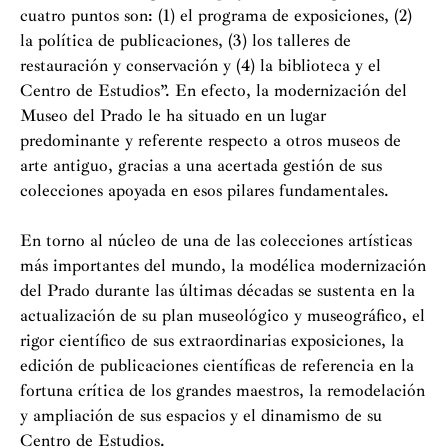
Biblioteca Nacional, ha sido uno de los principales
cuatro puntos son: (1) el programa de exposiciones, (2)
referentes de nuestra cultura.
la política de publicaciones, (3) los talleres de
restauración y conservación y (4) la biblioteca y el
Por ello, queremos poner nuestro acento en lalabor de
Centro de Estudios”. En efecto, la modernización del
“estudio, promoción y difusión” que el Museo ha
Museo del Prado le ha situado en un lugar
realizado resumiendo cuatro aspectos de su actividad
predominante y referente respecto a otros museos de
que visualizan para el gran público lo que es una larga
arte antiguo, gracias a una acertada gestión de sus
gestión de dirección científica y administrativa de gran
colecciones apoyada en esos pilares fundamentales.
complejidad e inteligencia. Y estos cuatro puntos son: 1º
El programa de exposiciones, 2º La política de
En torno al núcleo de una de las colecciones artísticas
publicaciones, 3º Los talleres de restauración y
más importantes del mundo, la modélica modernización
conservación y 4º La Biblioteca y el Centro de
del Prado durante las últimas décadas se sustenta en la
Estudios. Evidentemente esta gestión está centrada en
actualización de su plan museológico y museográfico, el
la propia colección del Museo, que en su singularidad
rigor científico de sus extraordinarias exposiciones, la
no tiene parangón en el mundo, pues muchos de los
edición de publicaciones científicas de referencia en la
principales maestros de la pintura universal están
fortuna crítica de los grandes maestros, la remodelación
representados con un elevado número de obras; pero
y ampliación de sus espacios y el dinamismo de su
también su gabinete de dibujos y la colección de
Centro de Estudios.