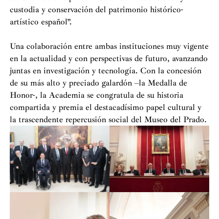
que ha tenido el Museo, dieciséis también han sido
custodia y conservación del patrimonio histórico-
miembros de la Academia.
artístico español”.
Así, fueron sus directores los pintores y académicos José
Una colaboración entre ambas instituciones muy vigente
de Madrazo, Juan Antonio Ribera, Federico Madrazo,
en la actualidad y con perspectivas de futuro, avanzando
Antonio Gisbert, Vicente Palmaroli, Francisco Pradilla,
juntas en investigación y tecnología. Con la concesión
Luis Álvarez Catalá, Fernando Álvarez de Sotomayor. Y
de su más alto y preciado galardón –la Medalla de
la misma coincidencia (antes o después) se ha dado en
Honor-, la Academia se congratula de su historia
los historiadores Diego Angulo Íñiguez, Francisco
compartida y premia el destacadísimo papel cultural y
Javier Sánchez Cantón, José Manuel Pita Andrade,
la trascendente repercusión social del Museo del Prado.
Federico Sopeña, Alfonso Pérez Sánchez, Francisco
Calvo Serraller, Jose María Luzón y ahora Miguel
Falomir, como académico electo.
El largo proceso de modernización hasta su situación
actual, ha sido posible gracias a una labor previa con
hitos tan importantes como el restablecimiento en 1980
del Patronato del Museo, que había sido suprimido en