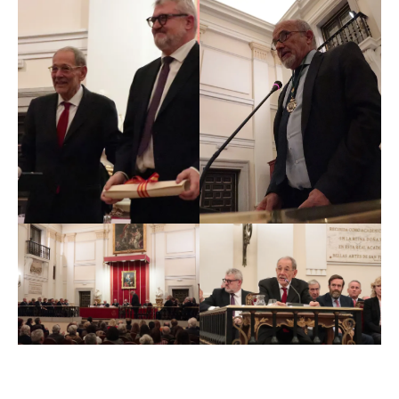
1969, integrándolo en el Patronato Nacional de Museos.
En ese mismo año se creó la Fundación de Amigos del
Museo del Prado que ha tenido gran protagonismo y
actividad en los últimos treinta años, razón por la cual
en 2003 también obtuvo esta Medalla de la Academia.
En 1986, siendo patronos del Prado entre otros
académicos José Luis Yuste, el entonces ministro de
cultura Javier Solana, ahora con nosotros como
presidente del referido Patronato, propuso al Consejo
de Ministros la aprobación del primer Decreto de
Autonomía del Museo. En 1993-94 se llegó al pacto
parlamentario que excluía al Museo del Prado de las
controversias políticas; y dos años después se
incorporaron los nuevos conservadores y conservadoras.
En 1997, a iniciativa de Carmen Alborch, se convocó el
primer concurso internacional para ampliar el Prado
que, aunque quedó desierto, generó una firme voluntad
del Gobierno sobre la conveniencia de la ampliación,