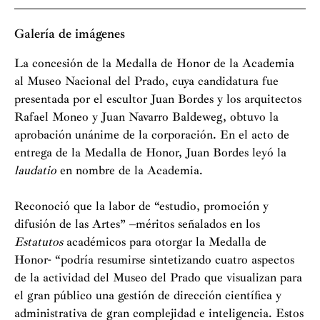
Los académicos firmantes de la candidatura del Museo
del Prado a la Medalla de Honor 2019 de la Academia,
Galería de imágenes
con nuestra propuesta (refrendada por la unanimidad
del Pleno), hemos querido destacar la confluencia de
La concesión de la Medalla de Honor de la Academia
distintas gestiones que en la actualidad han situado al
al Museo Nacional del Prado, cuya candidatura fue
Prado en la vanguardia de los museos del siglo XXI, y
presentada por el escultor Juan Bordes y los arquitectos
sumándonos a su celebración del 200 aniversario
Rafael Moneo y Juan Navarro Baldeweg, obtuvo la
aprovechamos esta ocasión extraordinaria para
aprobación unánime de la corporación. En el acto de
recordarlo y señalarlo como orgullo de todos.
entrega de la Medalla de Honor, Juan Bordes leyó la
laudatio
en nombre de la Academia.
El artículo 154 del Reglamento de nuestra Academia
propone que esta Medalla de Honor, “
se concederá cada
Reconoció que la labor de “estudio, promoción y
año a una persona o institución, española o extranjera,
difusión de las Artes” –méritos señalados en los
que se haya distinguido de modo sobresaliente en el
Estatutos
académicos para otorgar la Medalla de
estudio, promoción o difusión de las Artes
”. Así pues,
Honor- “podría resumirse sintetizando cuatro aspectos
nuestra distinción no pretende redundar en lo que ya era
de la actividad del Museo del Prado que visualizan para
evidente desde la creación del Museo en 1819 y que,
el gran público una gestión de dirección científica y
desde entonces, al igual que otras instituciones como la
administrativa de gran complejidad e inteligencia. Estos