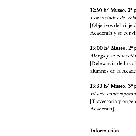
12:30 h
/ Museo. 2ª p
Los vaciados de Velá
[Objetivos del viaje 
Academia y se convir
13:00 h
/ Museo. 2ª 
Mengs y su colecció
[Relevancia de la co
alumnos de la Acade
13:30 h
/ Museo. 3ª 
El arte contemporán
[Trayectoria y oríge
Academia].
Información