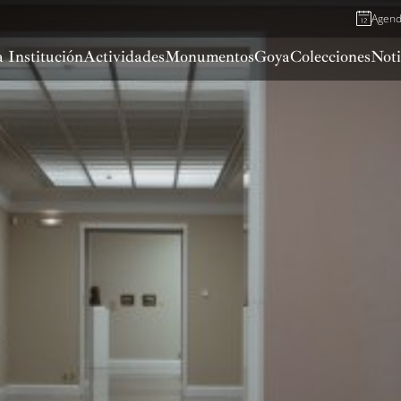
Agen
 Institución
Actividades
Monumentos
Goya
Colecciones
Noti