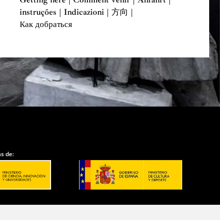
instruções | Indicazioni | 方向 |
Как добраться
s de: