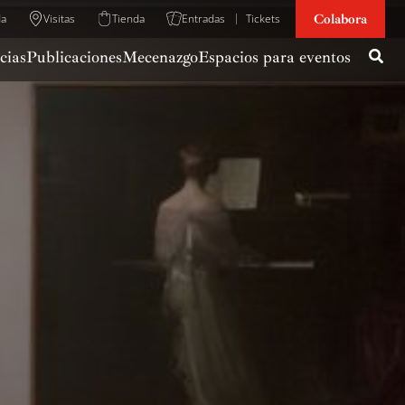
Colabora
da
Visitas
Tienda
Entradas
Tickets
cias
Publicaciones
Mecenazgo
Espacios para eventos