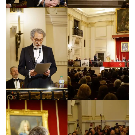
Escorial, 2005),
Isidro Velázquez (1765-1840).
Arquitecto del Madrid fernandino
(Ayuntamiento de
Madrid, Centro Conde Duque, 2009),
Juan de
Villanueva, del Museo al Observatorio. El lugar como
condición y como inspiración
(BNE, 2011),
De pasadizo
a palacio. Las casas de la Biblioteca Nacional
(BNE,
2012),
Dibujos de arquitectos españoles del siglo XX en
la Biblioteca Nacional. Donaciones
(BNE, 2013),
Dibujos de arquitectura y ornamentación de la
Biblioteca Nacional. Siglo XIX
(BNE, 2016),
Ventura
Rodríguez y Madrid en las colecciones municipales
(Ayuntamiento de Madrid, 2017).
Con la elección de Pedro Moleón la Academia
reconoce su rigurosa trayectoria científica y profesional,
así como su contribución a la conservación y difusión
del patrimonio y la arquitectura.