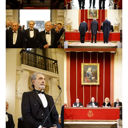
patrimonio, siendo director de Patrimonio
Arquitectónico e Inmuebles de Patrimonio Nacional
(2002-2006), responsable de la conservación de jardines
y edificios históricos, como los palacios reales de
Madrid, El Pardo, Aranjuez, El Escorial…
Moleón ha aunado el ejercicio y conocimiento de la
arquitectura y la museología, faceta profesional que le
ha llevado a actuar como arquitecto en el montaje de
exposiciones temporales de diversos centros y museos
−entre los que se encuentran Patrimonio Nacional, el
Museo del Prado o la propia Academia− y como
comisario científico de otras como:
El oro y la plata de
las Indias en la época de los Austrias
(Fundación ICO,
1999);
John Soane (1753-1837). Arquitecto del espacio y
la luz
(Ministerio de Fomento, British Council, Sir John
Soane´s Museum, Real Academia de Bellas Artes de
San Fernando, 2001),
Luis Cervera Vera, arquitecto e
historiador
(Ayuntamiento de San Lorenzo de El