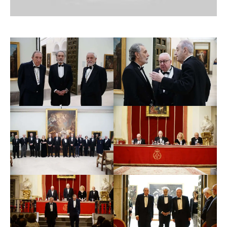
la tradición clásica y la vigencia de sus principios en las
arquitecturas modernas y contemporáneas, generando
un ingente número de artículos y publicaciones
especializados en la materia. Cabe destacar los textos
dedicados a la figura de Juan de Villanueva, los estudios
constructivos del Museo del Prado o la Biblioteca
Nacional, la impronta estética en los artistas españoles
tras su paso por Roma y otras investigaciones de
arquitectos del siglo XVIII.
Pedro Moleón ha impartido clases en la Escuela
Técnica Superior de Arquitectura de Madrid y dirigido
cursos de las universidades Complutense (El Escorial) y
Menéndez Pelayo (Sevilla).
Al igual que su predecesor en la medalla académica,
Pedro Navascués, ha demostrado una profunda
dedicación e interés en la conservación y defensa del