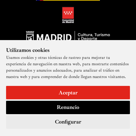
Utilizamos cookies
Usamos cookies y otras técnicas de rastreo para mejorar tu
experiencia de navegación en nuestra web, para mostrarte contenidos
personalizados y anuncios adecuados, para analizar el tráfico en
nuestra web y para comprender de donde llegan nuestros visitantes.
Suscríbete a nuestra newsletter
Aceptar
Renuncio
Aviso legal
Accesibilidad
Derechos de imagen
Mapa del sitio
Política de privacidad
Contacto
Cookies
Configurar
© Real Academia de Bellas Artes de San Fernando