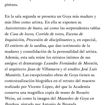
pintura.
En la sala segunda se presenta un Goya más maduro y
más libre como artista. En ella se exponen su
Autorretrato de busto,
así como las sorprendentes tablas
de
Casa de locos
,
Corrida de toros
,
Escena de
Inquisición
,
Procesión de disciplinantes
y, en especial,
El entierro de la sardina
, que dan testimonio de la
madurez y consolidación de la personalidad del artista.
Además, esta sala reúne los retratos íntimos de sus
amigos: el dramaturgo
Leandro Fernández de Moratín
,
el arquitecto
Juan de Villanueva
y el erudito
José Luis
Munárriz
. Las excepcionales obras de Goya tienen su
contextualización biográfica en el retrato del maestro
realizado por Vicente López, del que la Academia
conserva una magnífica copia de mano de Rosario
Weiss, así como la imagen del
Mausoleo de Goya en
Burdeos
, pintado por Antonio de Brugada.