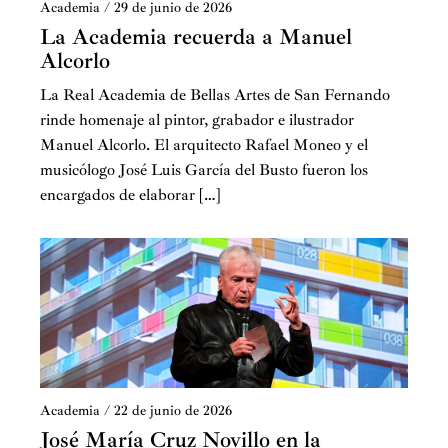
Academia
/
29 de junio de 2026
profesores auxiliares y ayudantes. En aquella época las
La Academia recuerda a Manuel
cátedras estaban organizadas a la manera germánica, por
Alcorlo
medio de seminarios. Fue entonces cuando descubrí a
Paco, joven licenciado en Historia del Arte y Filosofía,
La Real Academia de Bellas Artes de San Fernando
que dudaba entre la dedicación a la historia cultural o
rinde homenaje al pintor, grabador e ilustrador
la del arte. Entonces formaba un tándem con su amigo
Manuel Alcorlo. El arquitecto Rafael Moneo y el
y compañero Ángel González García. Paco entró en mi
musicólogo José Luis García del Busto fueron los
seminario y Ángel en el del cosmopolita Xavier de
encargados de elaborar […]
Salas. En mi seminario también entró José Antonio
Ramírez, que había sido alumno mío en primero de
comunes en la Universidad de Murcia. Aparte de
muchos otros como Antonio Martínez Ripoll y Aurora
León, los nombres de Carlos Sambricio, Jaime
Brihuega, Delfín Rodríguez, Sofía Diéguez, Mª Luisa
Martín de Arjila, Estrella de Diego y Beatriz Blasco
Esquivias, pertenecieron al grupo de punteros
entusiastas renovadores de una disciplina que hasta
Academia
/
22 de junio de 2026
entonces en España estaba dominada por el positivismo
José María Cruz Novillo en la