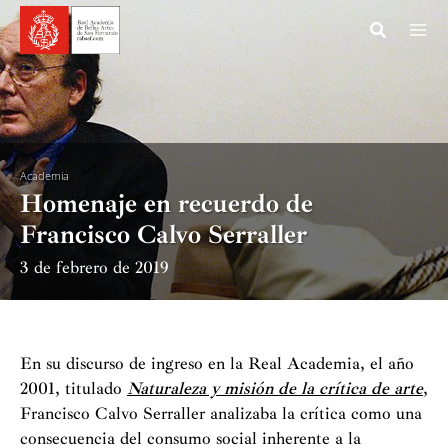
Ir
al
contenido
Academia
Homenaje en recuerdo de
Francisco Calvo Serraller
3 de febrero de 2019
En su discurso de ingreso en la Real Academia, el año
2001, titulado
Naturaleza y misión de la crítica de arte
,
Francisco Calvo Serraller analizaba la crítica como una
consecuencia del consumo social inherente a la