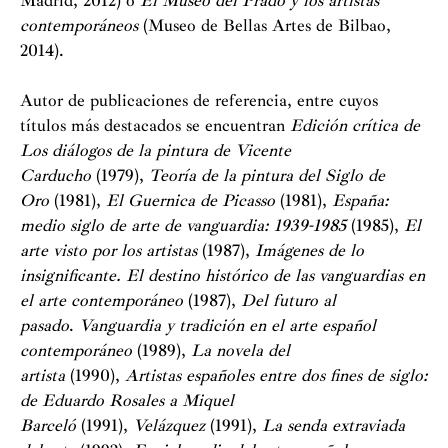
Madrid, 2012) o
El Museo del Prado y los artistas
contemporáneos
(Museo de Bellas Artes de Bilbao,
2014).
Autor de publicaciones de referencia, entre cuyos
títulos más destacados se encuentran
Edición crítica de
Los diálogos de la pintura de Vicente
Carducho
(1979),
Teoría
de la pintura del Siglo de
Oro
(1981),
El Guernica de Picasso
(1981),
España:
medio siglo de arte de
vanguardia: 1939-1985
(1985),
El
arte visto por los artistas
(1987),
Imágenes de lo
insignificante. El destino histórico de las
vanguardias en
el arte contemporáneo
(1987),
Del futuro al
pasado
.
Vanguardia y tradición en el arte español
contemporáneo
(1989),
La novela del
artista
(1990),
Artistas españoles
entre dos fines de siglo:
de Eduardo ­Rosales a Miquel
Barceló
(1991),
Velázquez
(1991),
La senda extraviada