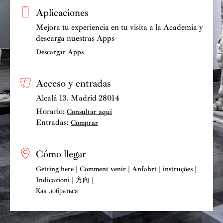
Panofsky, con un famoso prólogo de Enrique Lafuente
Aplicaciones
Ferrari, la edición castellana del libro de Julián
Mejora tu experiencia en tu visita a la Academia y
Gállego,
Visión y símbolos en la pintura española del
descarga nuestras Apps
Siglo de Oro
, y la aparición de la revista
Traza y Baza
,
Descargar Apps
dirigida por Santiago Sebastián, marcaron el hito
histórico en 1972. A la vez, y sin duda con una gran
incidencia en el mundo estudiantil, el cambio y el
Acceso y entradas
futuro desarrollo de una nueva historia del arte se
Alcalá 13. Madrid 28014
reforzó con la creación, en 1967 de una nueva
Horario:
Consultar aquí
Licenciatura del Historia del Arte, primero en la
Entradas:
Comprar
Universidad Complutense y en 1968 en las
Universidades Autónomas de Madrid y Barcelona y a
Cómo llegar
continuación de manera paulatina en el resto de las
universidades españolas. En la década de los 70, al
Getting here | Comment venir | Anfahrt | instruções |
Indicazioni | 方向 |
incorporarse España al Comité Internacional de
Как добраться
Historia del Arte, que celebró su XXIII Congreso en
Granada y Sevilla, se abrieron unas fronteras que
mentalmente estaban cerradas a las corrientes