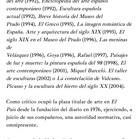
del ­arte
(1992),
Enciclopedia del arte español
contemporáneo
(1992),
Escultura española
actual
(1992),
Breve historia del Museo del
Prado
(1994),
El Greco
(1995),
La imagen romántica de
España. Arte y arquitectura del siglo
XIX
(1995),
El
siglo XIX en el Museo del Prado
(1996),
Las meninas
de
Velázquez
(1996),
Goya
(1996),
Rafael
(1997),
Paisajes
de luz y muerte: la pintura española del 98
(1998),
El
arte contemporáneo
(2001),
Miquel Barceló. El taller
de esculturas
(2002) o
La constelación de Vulcano.
Picasso y la escultura del hierro del siglo XX
(2004).
Como crítico ocupó la plaza titular de arte en
El
País
desde la fundación del diario en 1976, ejerciendo, a
juicio de sus compañeros, una autoridad normativa, casi
omnipresente
.