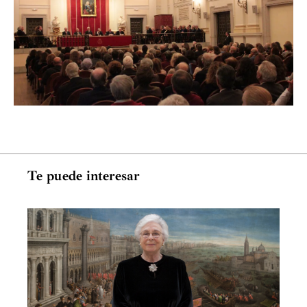
deleite intelectual. Como recientemente ha recordado
el pintor Carlos Savater, para Paco Calvo “el arte no
tenía que ser útil nada más que para iluminar la vida”.
Es verdaderamente ejemplar como Paco, con la
serenidad de los antiguos filósofos estoicos, se enfrentó
a su enfermedad y fallecimiento. La muerte apacible y
tranquila, del sabio y del justo, en su versión más
prístina mostró la fortaleza moral y la entereza psíquica
de orden mental de Paco. Sin desesperados gestos ni
Te puede interesar
alardes dramáticos, resistió con serenidad el dolor de
quien se encuentra en el umbral de la agonía. Paco
Calvo se despidió de sus allegados y amigos.
La desaparición definitiva de una persona cercana y
allegada a nuestra vida, cuando dicha persona es mucho
más joven que uno, produce un trauma difícil de
sobrellevar. El fallecimiento súbito de un ser amigo deja