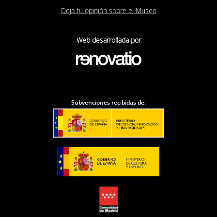
transmitir su sabiduría a sus alumnos y discípulos
Deja tu opinión sobre el Museo
universitarios, sino también al público culto, lector de
la prensa que escucha conferencias y coloquios, visita
Web desarrollada por
museos y exposiciones y está atento a todo lo que se
refiere al arte, tanto del pasado como del presente.
Como historiador del arte Paco Calvo ha incrementado
la bibliografía de la literatura artística del Siglo de Oro
Subvenciones recibidas de:
español. Su edición crítica de los
Diálogos de la pintura
de Vicente Carducho (1633), y su libro antológico
Teoría de la pintura del Siglo de Oro
(1981), son dos
aportaciones capitales para el conocimiento de la
práctica y las doctrinas estéticas del momento estelar
del arte español. Otra importante contribución histórica
es el
Epílogo
que en 1982 escribió sobre las
Academias
artísticas en España
para completar la versión en
castellano del clásico libro
Las academias de arte
de
Nicolas Pevsner. Al detallado estudio de las academias