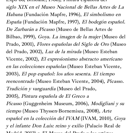
siglo XIX
en el Museo Nacional de Bellas Artes de La
Habana
(Fundación Mapfre, 1996),
El simbolismo en
España
(Fundación Mapfre, 1997),
El bodegón español.
De Zurbarán a Picasso
(Museo de Bellas Artes de
Bilbao, 1999),
Goya. La imagen de la mujer
(Museo del
Prado, 2001),
Flores españolas del Siglo de Oro
(Museo
del Prado, 2002),
Luz de la mirada
(Museo Esteban
Vicente, 2002),
El expresionismo abstracto americano
en las colecciones españolas
(Museo Esteban Vicente,
2003),
El pop español: los años sesenta. El tiempo
reencontrado
(Museo Esteban Vicente, 2004),
Picasso.
Tradición y vanguardia
(Museo del Prado,
2005),
Pintura española de El Greco a
Picasso
(Guggenheim Museum, 2006),
Modigliani y su
tiempo
(Museo Thyssen-Bornemisza, 2008)
,
Arte
español en la colección del IVAM
(IVAM, 2010)
,
Goya
y el infante Don Luis: reino y exilio
(Palacio Real de