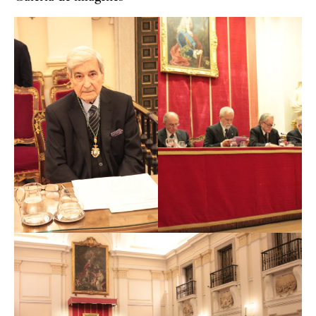
Paco Calvo Serraller en su discurso de ingreso en la
Real Academia de San Fernando en el año 2001 en el
cual, al mencionar el diálogo con los difuntos, afirmaba
que: “Según discurre la vida, se encuentra uno, cada vez
más en conversación con los muertos, cuya desaparición
no merma, nuestra relación entrañable con ellos”.
Nada era más premonitorio y testimonial que esta
confesión de amistad y afinidad electiva en materia
artística. En realidad, sus palabras elogiando el arte y el
diálogo eran una declaración de correspondencia con las
personas afines en los criterios éticos y estéticos. Paco
que amaba la vida intelectual y a la vez los “alimentos
espirituales”, gozaba por igual con la contemplación y el
trato cercano con el arte, la conversación, la lectura
literaria de un libro y los manjares gastronómicos de la
buena mesa. Trabajador incansable sabía también
sacarle al ocio, culto y estético, su parte positiva de