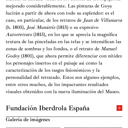
mejorado considerablemente. Las pinturas de Goya
lucirán a partir de ahora con todo su esplendor: es el
caso, en particular, de los retratos de
Juan de Villanueva
(h. 1805),
José Munárriz
(1815) o su expresivo
Autorretrato
(1815), en los que se aprecia la magnífica
textura de las pinceladas en las telas y se intensifican las
zonas de sombras y los fondos, o el retrato de
Manuel
Godoy
(1801), que ahora permite diferenciar con nitidez
los personajes insertos en el paisaje así como la
caracterización de los rasgos fisionómicos y la
personalidad del retratado. Estos son algunos ejemplos,
entre otros muchos, de los impactantes resultados
visuales obtenidos con la nueva iluminación del Museo.
Fundación Iberdrola España
La
Fundación Iberdrola España
articula su actividad en
Galería de imágenes
cuatro áreas fijadas en su plan director: formación e