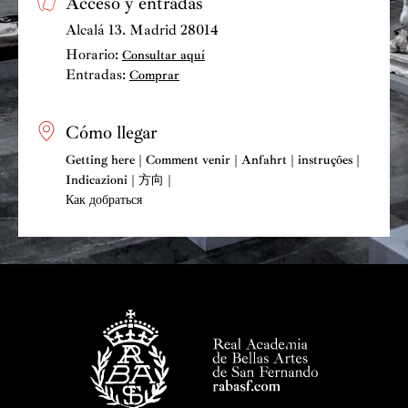
Acceso y entradas
Alcalá 13. Madrid 28014
Horario:
Consultar aquí
Entradas:
Comprar
Cómo llegar
Getting here | Comment venir | Anfahrt | instruções |
Indicazioni | 方向 |
Как добраться