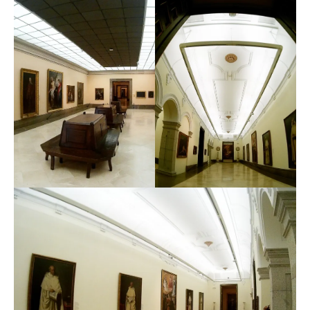
investigación, biodiversidad, arte y cultura, y
cooperación y solidaridad.
La Fundación colabora en el programa de restauración
del Museo del Prado así como en el proyecto de
iluminación de sus salas, y lleva a cabo un exhaustivo
programa de iluminaciones de edificios singulares, con
casi un centenar de actuaciones en los últimos años,
destacando la reciente intervención en la sinagoga Santa
María la Blanca de Toledo.