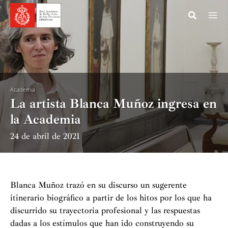
Ir
al
contenido
Academia
La artista Blanca Muñoz ingresa en
la Academia
24 de abril de 2021
Blanca Muñoz trazó en su discurso un sugerente
itinerario biográfico a partir de los hitos por los que ha
discurrido su trayectoria profesional y las respuestas
dadas a los estímulos que han ido construyendo su