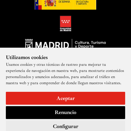
Utilizamos cookies
Usamos cookies y otras técnicas de rastreo para mejorar tu
experiencia de navegación en nuestra web, para mostrarte contenidos
personalizados y anuncios adecuados, para analizar el tráfico en
nuestra web y para comprender de donde llegan nuestros visitantes.
Suscríbete a nuestra newsletter
Aceptar
Renuncio
Aviso legal
Accesibilidad
Derechos de imagen
Mapa del sitio
Política de privacidad
Contacto
Cookies
Configurar