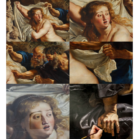
Tienen como misión reconocer e inspirar a través del
ejemplo de grandes mecenas.
El jurado de este galardón está presidido por Carmen
Reviriego y compuesto por Miguel Falomir, director del
Museo Nacional del Prado; Guillermo Solana, director
del Museo Nacional Thyssen-Bornemisza; Mitchell A.
Codding, director de la Hispanic Society of America;
Miguel Fernández Félix, director de Museo del Palacio
de Bellas Artes de Ciudad de México; Carmen Gaitán,
directora del Museo Nacional de Arte – MUNAL de
México; Carmen Iglesias, Presidenta de la Real
Academia de Historia; Carmen Posadas, premio
Planeta y Premio Iberoamericano de Periodismo, entre
otros.
En las pasadas ediciones recibieron este reconocimiento
destacados mecenas tales como los matrimonios