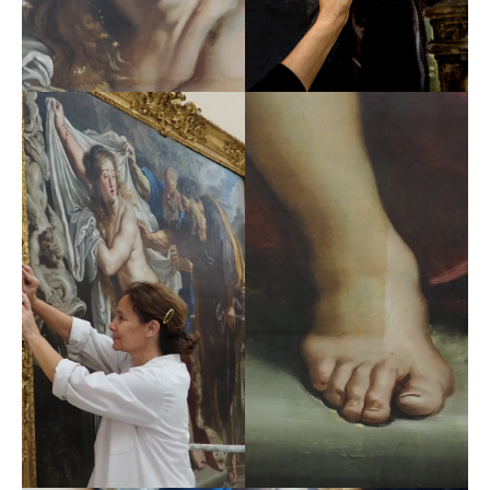
Brodsky y Masaveu, en 2019; la baronesa Carmen
Thyssen-Bornemisza y Carlos Slim, en 2018; Carlos
Fitz-James Stuart y Patricia Phelps de Cisneros en 2017;
Elena Ochoa-Foster y Bárbara Garza, en 2016; Mayte
Spínola Barreiros y Solita Cohen, en 2015.