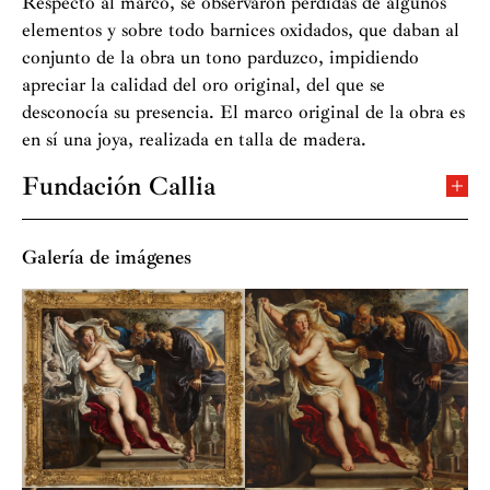
Respecto al marco, se observaron pérdidas de algunos
elementos y sobre todo barnices oxidados, que daban al
conjunto de la obra un tono parduzco, impidiendo
apreciar la calidad del oro original, del que se
desconocía su presencia. El marco original de la obra es
en sí una joya, realizada en talla de madera.
Fundación Callia
Presidida e impulsada por Carmen Reviriego, la
Fundación Callia tiene como misión promover el
Galería de imágenes
mecenazgo. Se fundamenta en la profunda convicción
de que el arte es una herramienta de transformación
social. La Fundación Callia es una incubadora de
grandes mecenas, donde a través del ejemplo se inspira
el compromiso social y se ponen en común iniciativas
para ejercitar el mecenazgo.
Los
Premios Iberoamericanos de Mecenazgo
son la
iniciativa más importante que desarrolla la Fundación.