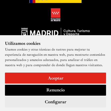
Utilizamos cookies
Usamos cookies y otras técnicas de rastreo para mejorar tu
experiencia de navegación en nuestra web, para mostrarte contenidos
personalizados y anuncios adecuados, para analizar el tráfico en
nuestra web y para comprender de donde llegan nuestros visitantes.
Suscríbete a nuestra newsletter
Aceptar
Renuncio
Aviso legal
Accesibilidad
Derechos de imagen
Mapa del sitio
Política de privacidad
Contacto
Cookies
Configurar
© Real Academia de Bellas Artes de San Fernando