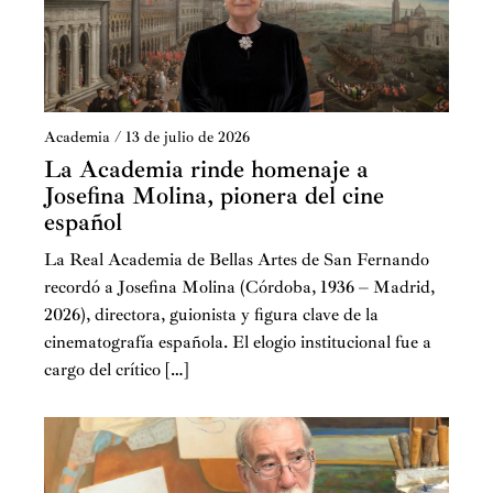
en 1983 cuando estableció su Fundación en Chicago. Su
interés en materia de construcción incluye el apoyo a
estrategias para dar a conocer al público la arquitectura
tradicional, mayormente a través de concursos,
exposiciones, publicaciones y proyectos de corte
Academia
/
13 de julio de 2026
humanista que respetan y refuerzan el sentido de
La Academia rinde homenaje a
existencia de un lugar. También destaca su apoyo en
Josefina Molina, pionera del cine
defensa de las políticas de preservación efectiva y del
español
place-making
o recuperación de espacios públicos para
La Real Academia de Bellas Artes de San Fernando
el uso de los ciudadanos y el desarrollo de las
recordó a Josefina Molina (Córdoba, 1936 – Madrid,
comunidades.
2026), directora, guionista y figura clave de la
cinematografía española. El elogio institucional fue a
Juan de Villanueva proyectó, en las dos propuestas
cargo del crítico […]
presentadas a Carlos III, un edificio lineal, de frente
prolongado, dividido en tres partes con tres entradas
independientes interiormente conectadas entre sí.
Ambos proyectos de iguales dimensiones, ocupan la
franja estrecha del lado Este del Paseo del Prado.