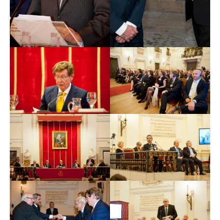
construido por Villanueva nunca tuviese el destino para
el cual se había construido. En 1819 por voluntad del
rey Fernando VII la obra de Villanueva, tras las
consiguientes transformaciones pasó a ser el Museo de
las Nobles Artes [hoy Museo del Prado], cuya fama es
universal.
En el año 1785 el Conde de Floridablanca, Primer
Ministro del rey Carlos III, mostró al monarca, en
presencia del Príncipe de Asturias, el futuro rey Carlos
IV, dos únicos proyectos diseñados por Villanueva para
la construcción del “Palacio de las Ciencias”. El primer
proyecto consistente en cuatro diseños que se conservan
en la Academia, fue rechazado, quizás por tratarse de
un edificio complejo y de alto coste, optando Carlos III
por el segundo proyecto, más sencillo y económico.
Los cuatro diseños del proyecto rechazado y no