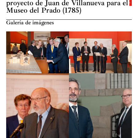
proyecto de Juan de Villanueva para el
Museo del Prado (1785)
El edificio del actual Museo del Prado, proyectado por
Galería de imágenes
el arquitecto Juan de Villanueva (1739-1811) en un
principio estaba destinado a ser Academia de Ciencias,
Museo de Ciencias Naturales y Laboratorio de
Química. Su fábrica arquitectónica, acorde con las
ideas de la Ilustración, no sólo sería funcional sino
también contribuiría al embellecimiento de la ciudad,
integrándose a los vecinos establecimientos científicos
del Jardín Botánico y el Observatorio Astronómico,
obras en las cuales también intervino Villanueva.
Hasta mediados del siglo XIX, en el año 1847, no se
fundó la Real Academia de Ciencias Exactas, Físicas y
Naturales. Los avatares históricos, entre ellos la Guerra
de la Independencia, hicieron que el edificio de la Real
Academia de Ciencias, concebido por Carlos III y