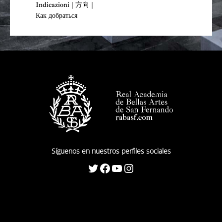
Indicazioni | 方向 |
pública” contaría con una fonda, una botillería y aseos.
Как добраться
De señalar es que este peristilo de Ventura Rodríguez,
con capacidad para más de 3.000 personas, tendría una
estatua ecuestre de Carlos III. Como se puede
comprobar era un proyecto urbanístico muy a la moda
del Siglo de las Luces. Otro tanto se puede afirmar del
proyecto de Juan de Villanueva que, como ya
señalamos, contaba con los pórticos cubiertos de paseo
y dos estatuas ecuestres de las personas reales. La
comparación entre ambos proyectos es evidente.
Mientras la propuesta de Ventura Rodríguez, propia de
Síguenos en nuestros perfiles sociales
un tardío Barroco resulta un tanto rígida y solemne, en
Twitter
Facebook
YouTube
Instagram
cambio la de Juan de Villanueva tiene toda la delicada
elegancia y graciosa hermosura estilística de un gran
arquitecto neoclásico poseído por el más fino y
acendrado aticismo.