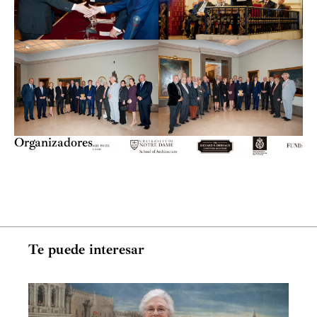
construido tienen el atractivo de lo inédito, de lo que
nunca se ha materializado de forma concreta y efectiva.
Puesta la mente en acción el entendido puede deleitarse
con imaginativas y supuestas apariencias. Ahora bien,
para una total comprensión de un proyecto, lo mejor es
trasladar a la tercera dimensión los planos y alzados
dibujados por el arquitecto. La vieja aspiración del
Museo de realizar la maqueta fue llevada a cabo por el
Organizadores
maquetista Juan de Dios Hernández y su colaborador
Jesús Rey, quienes en el año 2012 finalizaron el
“modelo” que desde hoy, gracias al generoso mecenazgo
de The Richard H. Driehaus Foundation, se ha
incorporado a los fondos artísticos de la Academia,
presidiendo las nuevas Salas de Arquitectura abiertas en
Te puede interesar
su Museo.
El filántropo Richard H. Driehaus es un exitoso asesor
de inversiones que realizó su primera obra filantrópica