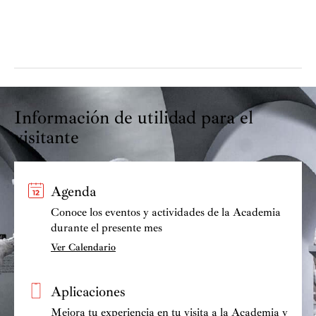
Una
nueva
pintura
de
Goya
Información de utilidad para el
en
visitante
la
Academia
Agenda
Conoce los eventos y actividades de la Academia
durante el presente mes
Ver Calendario
Aplicaciones
Mejora tu experiencia en tu visita a la Academia y