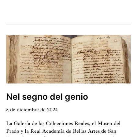
La
abundancia
de
Martín
de
Vos
viaja
a
Bélgica
tras
ser
restaurada
Nel segno del genio
5 de diciembre de 2024
La Galería de las Colecciones Reales, el Museo del
Prado y la Real Academia de Bellas Artes de San