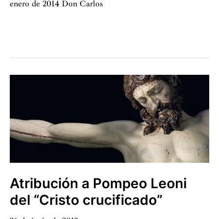
enero de 2014 Don Carlos
Más
Goya
en
la
Academia
Atribución a Pompeo Leoni
del “Cristo crucificado”