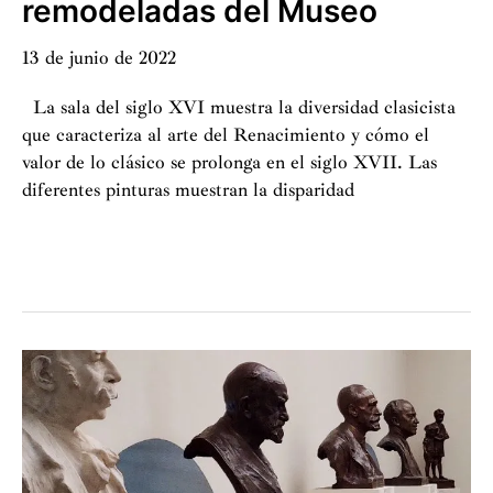
remodeladas del Museo
13 de junio de 2022
La sala del siglo XVI muestra la diversidad clasicista
que caracteriza al arte del Renacimiento y cómo el
valor de lo clásico se prolonga en el siglo XVII. Las
diferentes pinturas muestran la disparidad
Apertura
de
tres
salas
remodeladas
del
Museo