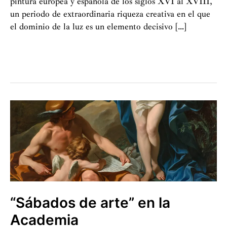
pintura europea y española de los siglos XVI al XVIII,
un periodo de extraordinaria riqueza creativa en el que
el dominio de la luz es un elemento decisivo […]
La
Real
Academia
de
Bellas
Artes
de
San
Fernando
y
la
“Sábados de arte” en la
Fundación
Unicaja
Academia
exponen