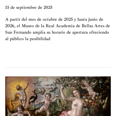
en
15 de septiembre de 2025
Málaga
"El
A partir del mes de octubre de 2025 y hasta junio de
viaje
2026, el Museo de la Real Academia de Bellas Artes de
de
San Fernando amplía su horario de apertura ofreciendo
la
al público la posibilidad
luz:
de
“Sábados
Guido
de
Reni
arte”
a
en
Murillo"
la
Academia