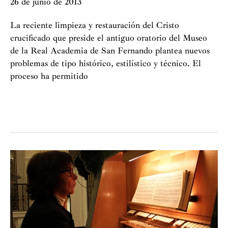
26 de junio de 2013
La reciente limpieza y restauración del Cristo
crucificado que preside el antiguo oratorio del Museo
de la Real Academia de San Fernando plantea nuevos
problemas de tipo histórico, estilístico y técnico. El
proceso ha permitido
Atribución
a
Pompeo
Leoni
del
“Cristo
crucificado”