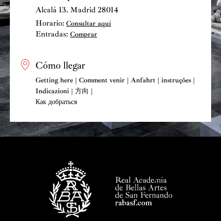
Alcalá 13. Madrid 28014
Horario:
Consultar aquí
Entradas:
Comprar
Cómo llegar
Getting here | Comment venir | Anfahrt | instruções |
Indicazioni | 方向 |
Как добраться